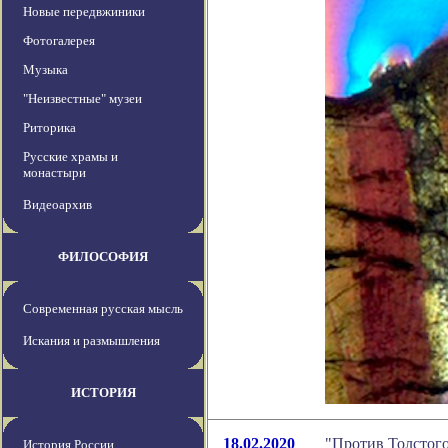
Новые передвжиники
Фотогалерея
Музыка
"Неизвестные" музеи
Риторика
Русские храмы и
монастыри
Видеоархив
ФИЛОСОФИЯ
Современная русская мысль
Искания и размышления
ИСТОРИЯ
18.02.2020
"Против Толстого
История России