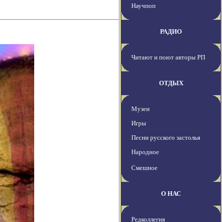
Научпоп
РАДИО
Читают и поют авторы РП
ОТДЫХ
Музеи
Игры
Песни русского застолья
Народное
Смешное
О НАС
Редколлегия