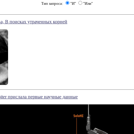
Тип запроса:
"И"
"Или"
а, В поисках утраченных корней
biter прислала первые научные данные