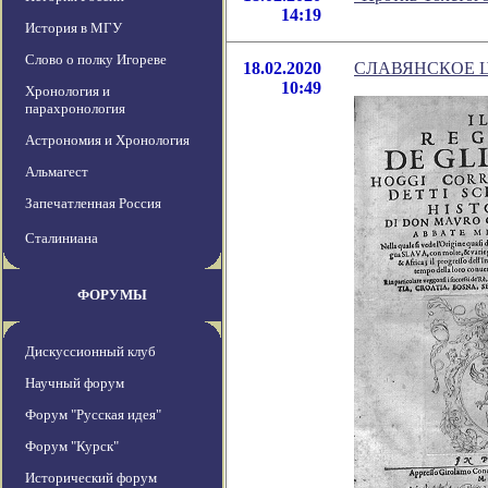
14:19
История в МГУ
Слово о полку Игореве
18.02.2020
СЛАВЯНСКОЕ 
10:49
Хронология и
парахронология
Астрономия и Хронология
Альмагест
Запечатленная Россия
Сталиниана
ФОРУМЫ
Дискуссионный клуб
Научный форум
Форум "Русская идея"
Форум "Курск"
Исторический форум