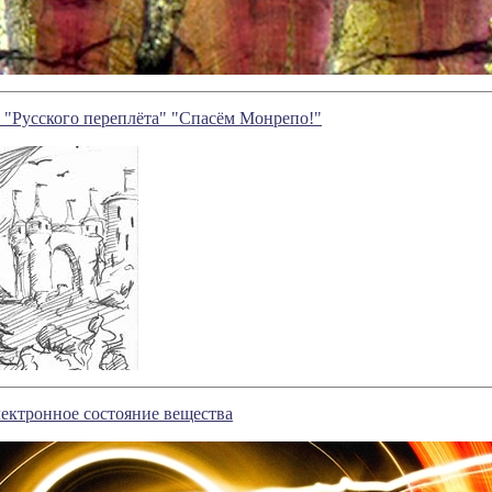
 "Русского переплёта" "Спасём Монрепо!"
ектронное состояние вещества