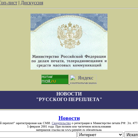
Топ-лист
|
Дискуссия
НОВОСТИ
"РУССКОГО ПЕРЕПЛЕТА"
Новости
й переплет" зарегистрирован как СМИ.
Свидетельство
о регистрации в Министерстве печати РФ: Эл. #77
5 февраля 2001 года. При полном или частичном использовании
материалов ссылка на www.pereplet.ru обязательна.