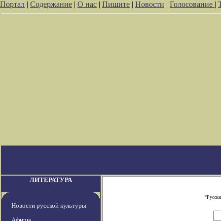
Портал
|
Содержание
|
О нас
|
Пишите
|
Новости
|
Голосование
|
ЛИТЕРАТУРА
"Русски
Новости русской культуры
Афиша