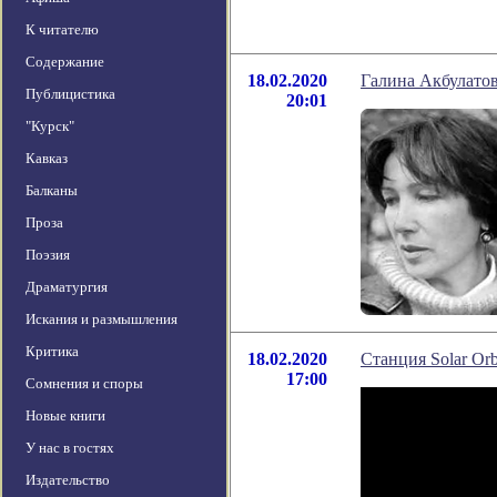
К читателю
Содержание
18.02.2020
Галина Акбулатов
Публицистика
20:01
"Курск"
Кавказ
Балканы
Проза
Поэзия
Драматургия
Искания и размышления
Критика
18.02.2020
Станция Solar Or
17:00
Сомнения и споры
Новые книги
У нас в гостях
Издательство