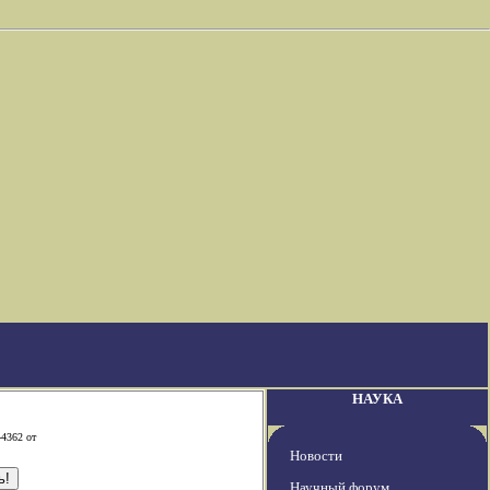
НАУКА
-4362 от
Новости
Научный форум