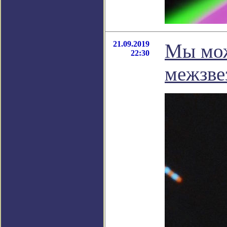
21.09.2019
Мы мож
22:30
межзвез