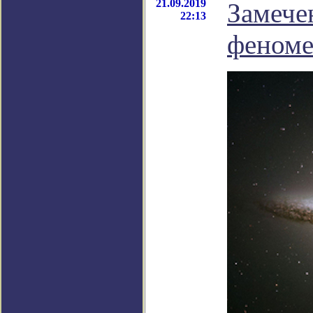
21.09.2019
Замече
22:13
феном