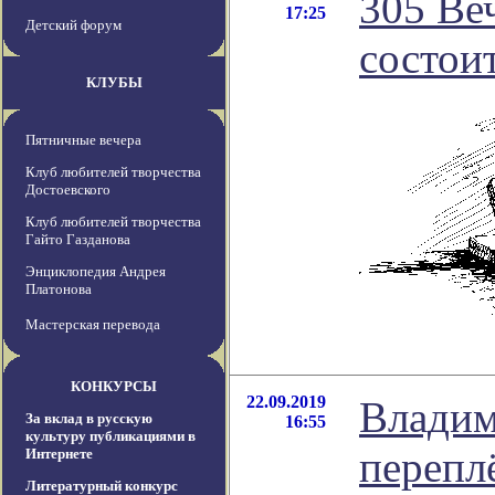
305 Ве
17:25
Детский форум
состоит
КЛУБЫ
Пятничные вечера
Клуб любителей творчества
Достоевского
Клуб любителей творчества
Гайто Газданова
Энциклопедия Андрея
Платонова
Мастерская перевода
КОНКУРСЫ
22.09.2019
Владим
За вклад в русскую
16:55
культуру публикациями в
перепл
Интернете
Литературный конкурс