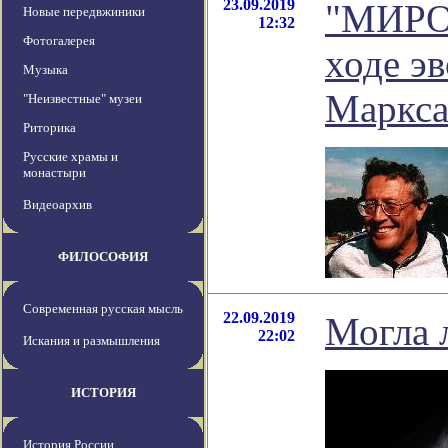
23.09.2019
"МИРО
Новые передвжиники
12:32
Фотогалерея
ходе э
Музыка
Маркса
"Неизвестные" музеи
Риторика
Русские храмы и
монастыри
Видеоархив
ФИЛОСОФИЯ
Современная русская мысль
22.09.2019
Могла 
22:02
Искания и размышления
ИСТОРИЯ
История России