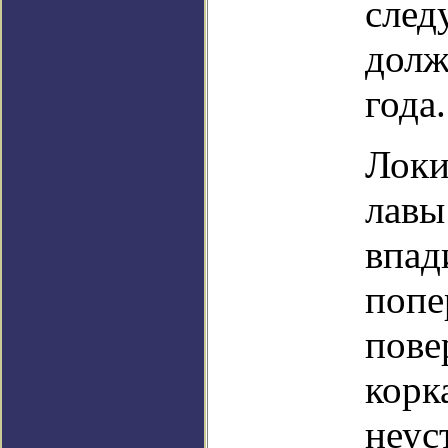
след
долж
года.
Локи
лавы
впад
попе
пове
корк
неус