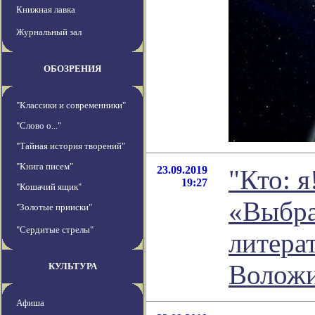
Книжная лавка
Журнальный зал
ОБОЗРЕНИЯ
"Классики и современники"
"Слово о..."
"Тайная история творений"
"Книга писем"
23.09.2019
"Кто: я
19:27
"Кошачий ящик"
«Выбра
"Золотые прииски"
"Сердитые стрелы"
литера
Волож
КУЛЬТУРА
Афиша