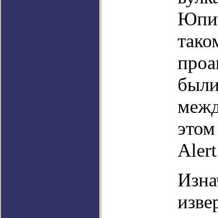
Юпит
тако
проа
были
межд
этом
Alert
Изна
изве