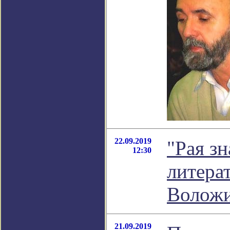
22.09.2019
"Рая зн
12:30
литера
Волож
21.09.2019