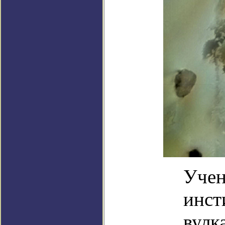
Учен
инст
вулк