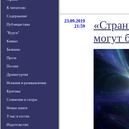
К читателю
Содержание
23.09.2019
«Стран
Публицистика
21:59
"Курск"
могут 
Кавказ
Балканы
Проза
Поэзия
Драматургия
Искания и размышления
Критика
Сомнения и споры
Новые книги
У нас в гостях
Издательство