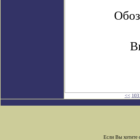
Обоз
В
<<
103
Если Вы хотите