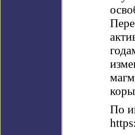
осво
Пере
акти
года
изме
магм
коры
По и
https