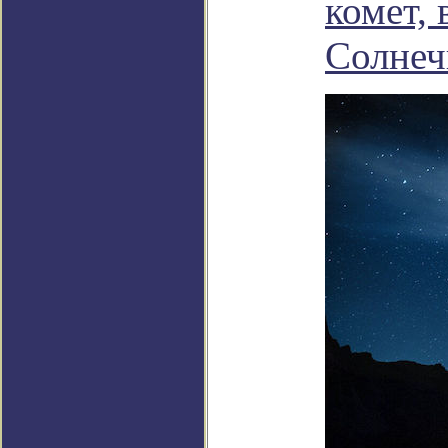
комет,
Солнеч