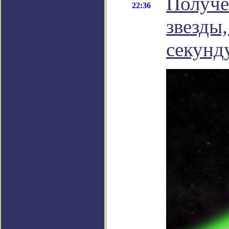
Получе
22:36
звезды
секунд