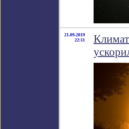
21.09.2019
Климат
22:11
ускори