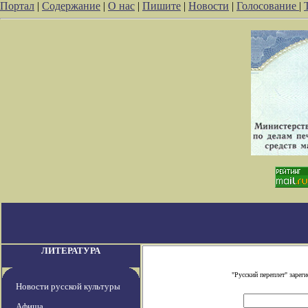
Портал
|
Содержание
|
О нас
|
Пишите
|
Новости
|
Голосование
|
ЛИТЕРАТУРА
"Русский переплет" заре
Новости русской культуры
Афиша