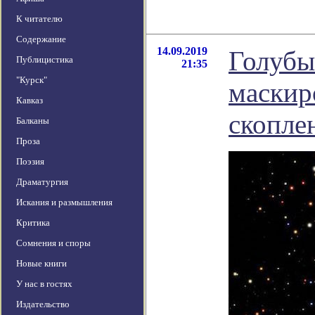
К читателю
Содержание
14.09.2019
Голубы
Публицистика
21:35
"Курск"
маскир
Кавказ
скопле
Балканы
Проза
Поэзия
Драматургия
Искания и размышления
Критика
Сомнения и споры
Новые книги
У нас в гостях
Издательство