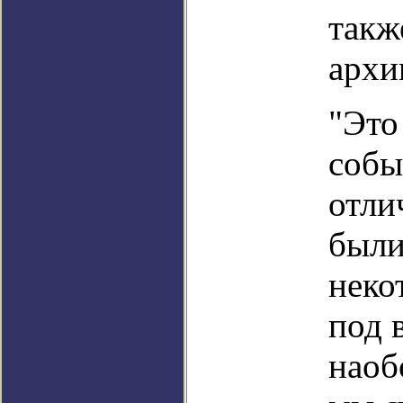
такж
архи
"Это
собы
отли
были
неко
под 
наоб