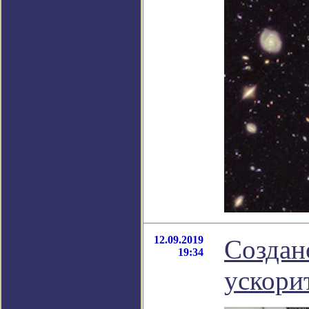
12.09.2019
Создан
19:34
ускори