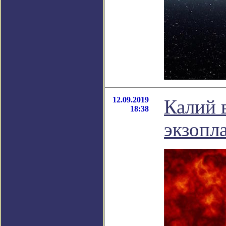
12.09.2019
Калий 
18:38
экзопл