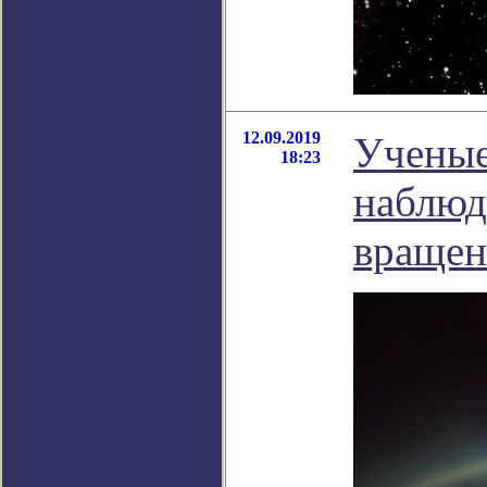
12.09.2019
Ученые
18:23
наблюд
вращен