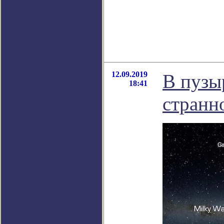
12.09.2019
В пузы
18:41
странн