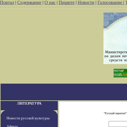
Портал
|
Содержание
|
О нас
|
Пишите
|
Новости
|
Голосование
|
ЛИТЕРАТУРА
"Русский переплет
Новости русской культуры
Афиша