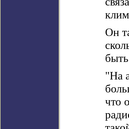
связ
клим
Он т
скол
быть
"На 
боль
что 
ради
тако