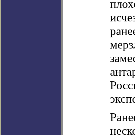
плох
исче
ране
мерз
заме
анта
Росс
эксп
Ране
неск