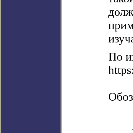
долж
прим
изуч
По и
http
Обоз