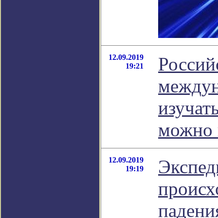
12.09.2019
Россий
19:21
междун
изучат
можно 
12.09.2019
Экспед
19:19
происх
падени