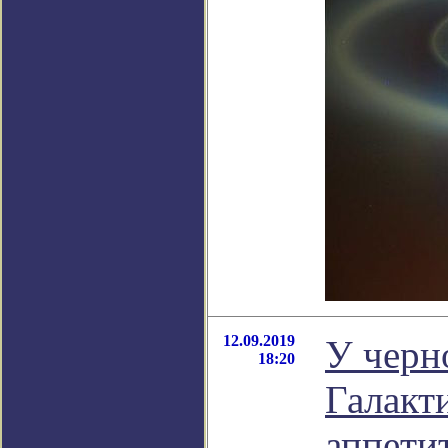
12.09.2019
У черн
18:20
Галакт
аппети