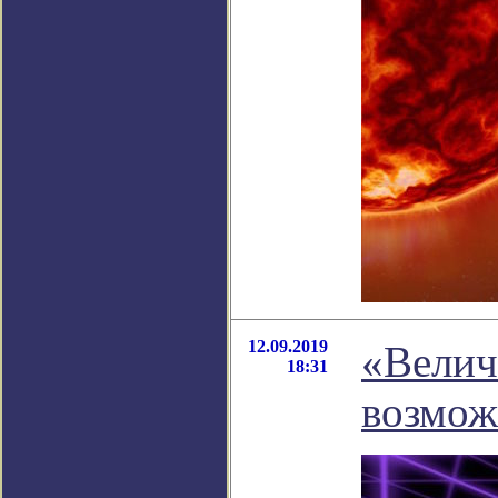
12.09.2019
«Велич
18:31
возмож