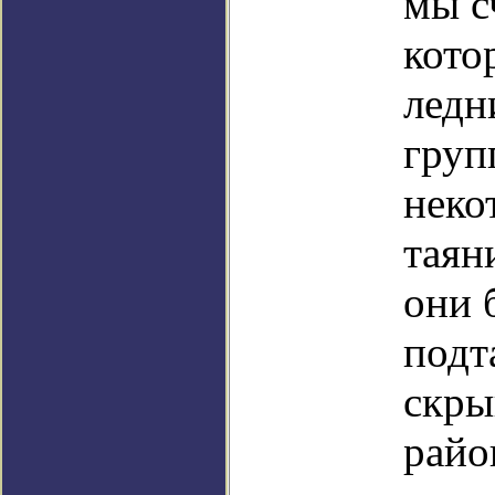
мы с
кото
ледн
груп
неко
таян
они 
подт
скры
райо