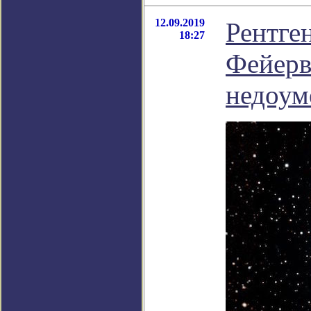
12.09.2019
Рентге
18:27
Фейерв
недоум