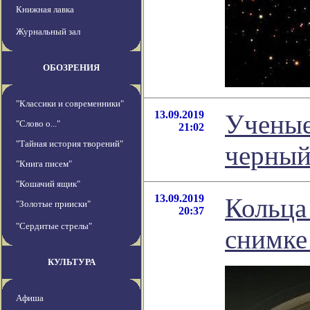
Книжная лавка
Журнальный зал
ОБОЗРЕНИЯ
"Классики и современники"
13.09.2019
Ученые
"Слово о..."
21:02
"Тайная история творений"
черный
"Книга писем"
"Кошачий ящик"
13.09.2019
Кольца
"Золотые прииски"
20:37
"Сердитые стрелы"
снимке
КУЛЬТУРА
Афиша