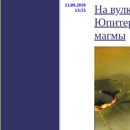
13.09.2019
На вул
13:53
Юпитер
магмы