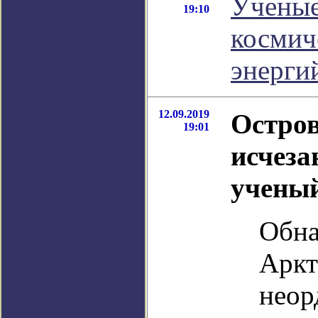
Ученые
19:10
космич
энерги
12.09.2019
Остров
19:01
исчеза
учены
Обна
Аркт
неор