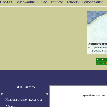
Портал
|
Содержание
|
О нас
|
Пишите
|
Новости
|
Голосование
|
ЛИТЕРАТУРА
"Русский переплет" зар
Новости русской культуры
Афиша