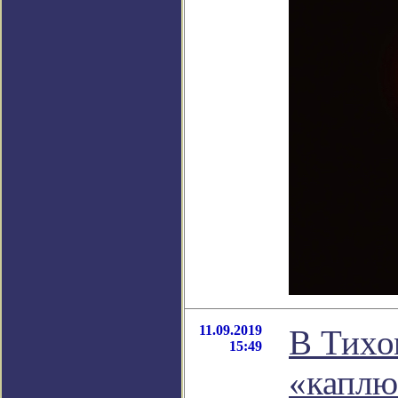
11.09.2019
В Тихо
15:49
«каплю