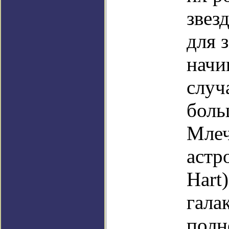
звез
для 
начи
случ
боль
Млеч
астр
Hart
гала
полн