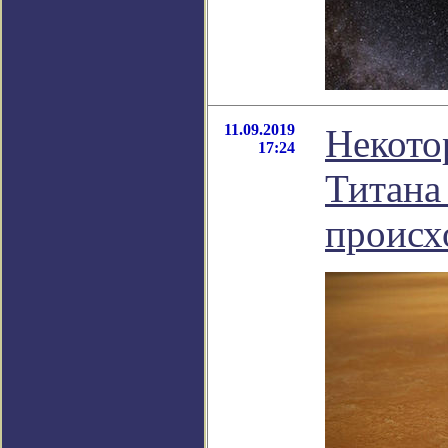
11.09.2019
Некото
17:24
Титана
происх