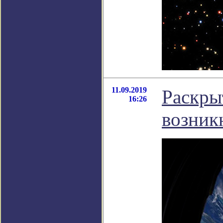
11.09.2019
Раскры
16:26
возник