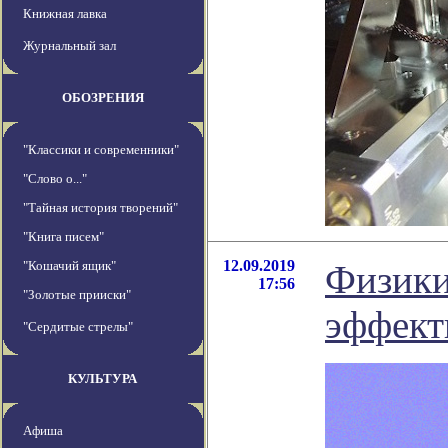
Книжная лавка
Журнальный зал
ОБОЗРЕНИЯ
"Классики и современники"
"Слово о..."
"Тайная история творений"
"Книга писем"
12.09.2019
"Кошачий ящик"
Физики
17:56
"Золотые прииски"
эффект
"Сердитые стрелы"
КУЛЬТУРА
Афиша