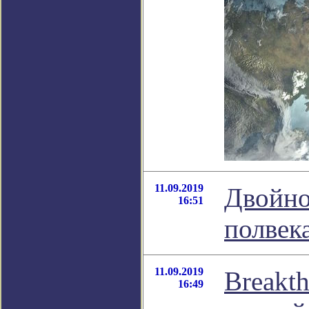
11.09.2019
Двойно
16:51
полвек
11.09.2019
Breakth
16:49