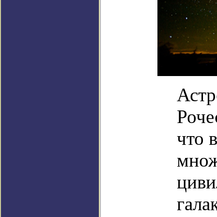
Астр
Роче
что 
множ
циви
гала