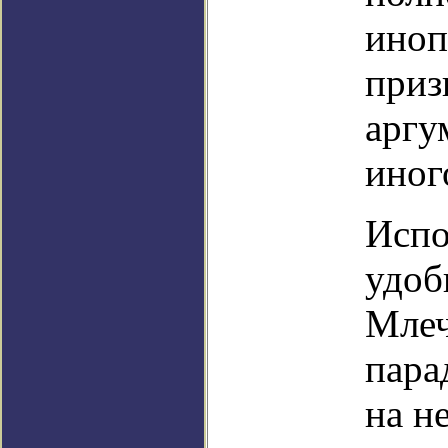
иноп
приз
аргу
иног
Испо
удоб
Млеч
пара
на н