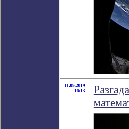
11.09.2019
Разгад
16:13
матема