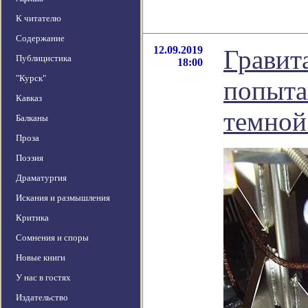
К читателю
Содержание
12.09.2019
Гравит
Публицистика
18:00
"Курск"
попыта
Кавказ
темной
Балканы
Проза
Поэзия
Драматургия
Искания и размышления
Критика
Сомнения и споры
Новые книги
У нас в гостях
Издательство