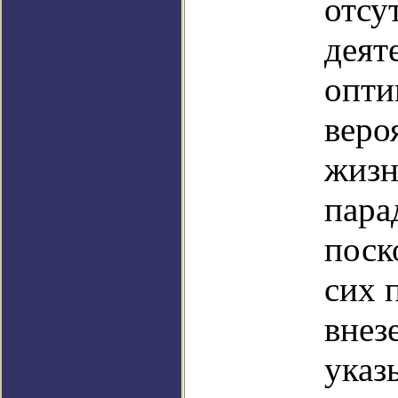
отсу
деят
опти
веро
жизн
пара
поск
сих 
внез
указ