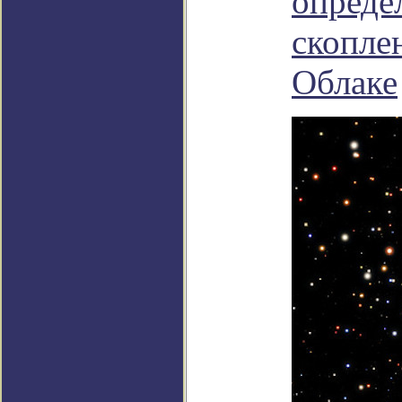
опреде
скопле
Облаке