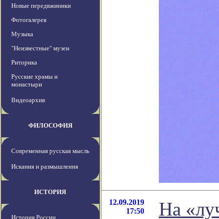
Новые передвжиники
Фотогалерея
Музыка
"Неизвестные" музеи
Риторика
Русские храмы и
монастыри
Видеоархив
ФИЛОСОФИЯ
Современная русская мысль
Искания и размышления
ИСТОРИЯ
12.09.2019
На «лу
17:50
История России