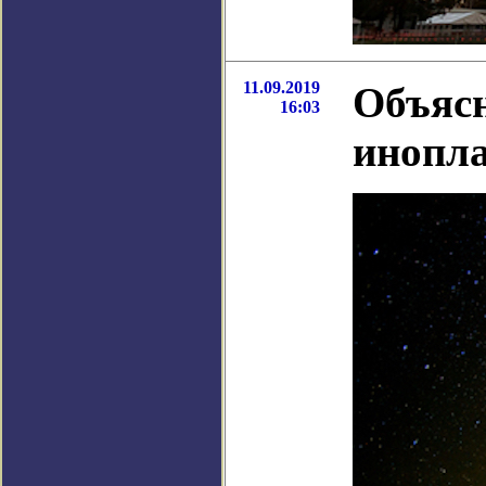
11.09.2019
Объясн
16:03
инопл