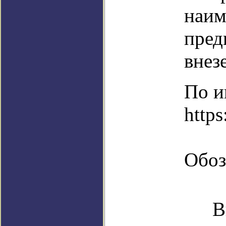
наим
пред
внез
По и
https
Обоз
В