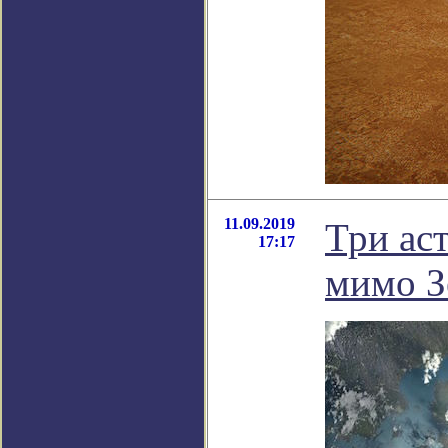
11.09.2019
Три ас
17:17
мимо З