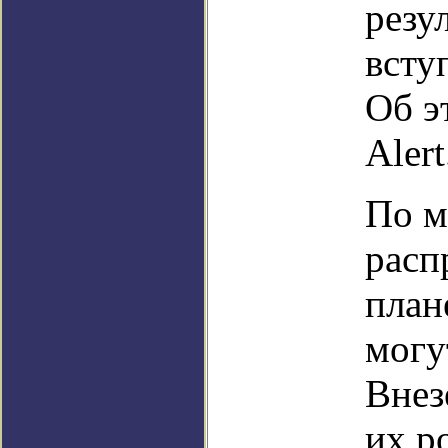
резу
всту
Об э
Alert
По м
расп
план
могу
Внез
их р