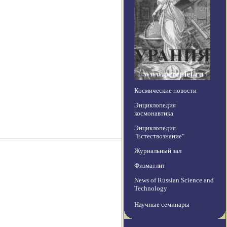
Космические новости
Энциклопедия
космонавтика
Энциклопедия
"Естествознание"
Журнальный зал
Физматлит
News of Russian Science and
Technology
Научные семинары