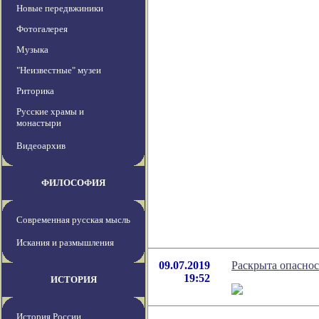
Новые передвжиники
Фотогалерея
Музыка
"Неизвестные" музеи
Риторика
Русские храмы и
монастыри
Видеоархив
ФИЛОСОФИЯ
Современная русская мысль
Искания и размышления
09.07.2019
Раскрыта опаснос
19:52
ИСТОРИЯ
История России