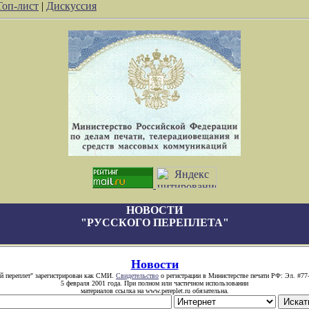
Топ-лист
|
Дискуссия
НОВОСТИ
"РУССКОГО ПЕРЕПЛЕТА"
Новости
й переплет" зарегистрирован как СМИ.
Свидетельство
о регистрации в Министерстве печати РФ: Эл. #77
5 февраля 2001 года. При полном или частичном использовании
материалов ссылка на www.pereplet.ru обязательна.