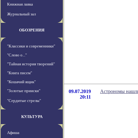
Книжная лавка
Журнальный зал
ОБОЗРЕНИЯ
"Классики и современники"
"Слово о..."
"Тайная история творений"
"Книга писем"
"Кошачий ящик"
"Золотые прииски"
09.07.2019
Астрономы нашли
20:11
"Сердитые стрелы"
КУЛЬТУРА
Афиша