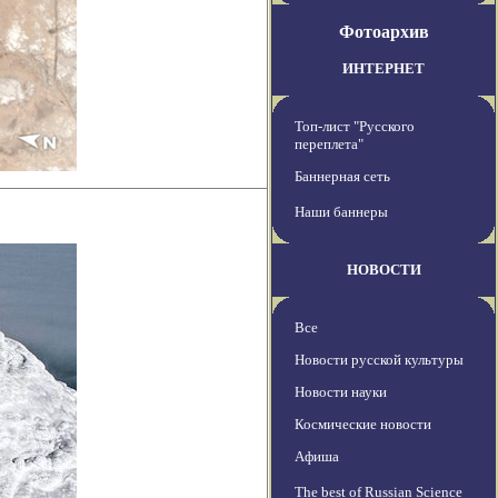
Фотоархив
ИНТЕРНЕТ
Топ-лист "Русского
переплета"
Баннерная сеть
Наши баннеры
НОВОСТИ
Все
Новости русской культуры
Новости науки
Космические новости
Афиша
The best of Russian Science