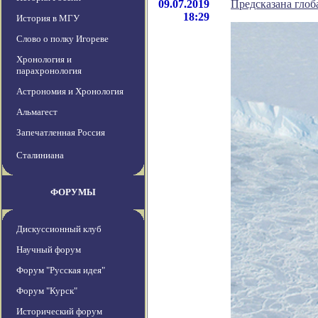
09.07.2019
Предсказана глоб
18:29
История в МГУ
Слово о полку Игореве
Хронология и
парахронология
Астрономия и Хронология
Альмагест
Запечатленная Россия
Сталиниана
ФОРУМЫ
Дискуссионный клуб
Научный форум
Форум "Русская идея"
Форум "Курск"
Исторический форум