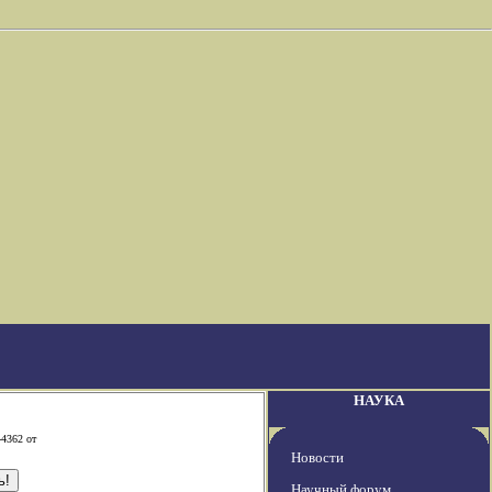
НАУКА
-4362 от
Новости
Научный форум