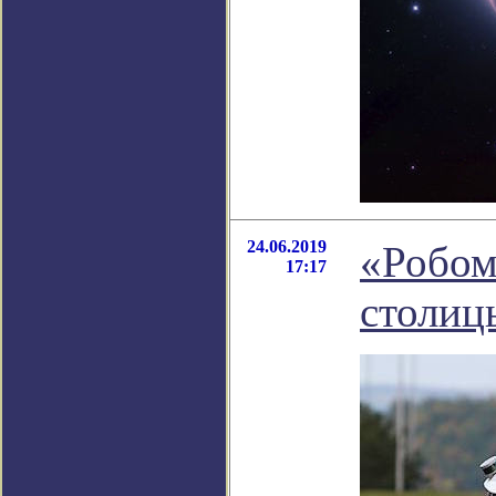
24.06.2019
«Робом
17:17
столиц