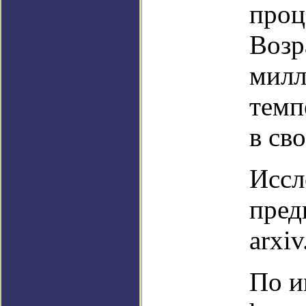
проц
Возр
милл
темп
в св
Иссл
пред
arxiv
По и