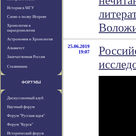
нечита
История в МГУ
литера
Слово о полку Игореве
Волож
Хронология и
парахронология
Астрономия и Хронология
25.06.2019
Россий
Альмагест
19:07
Запечатленная Россия
исслед
Сталиниана
ФОРУМЫ
Дискуссионный клуб
Научный форум
Форум "Русская идея"
Форум "Курск"
Исторический форум