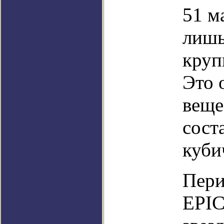
51 м
лишь
круп
Это 
веще
сост
куби
Пери
EPIC