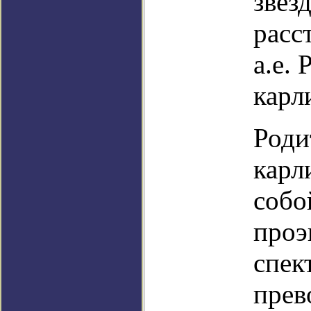
звез
расс
а.е.
карл
Роди
карл
собо
проэ
спек
прев