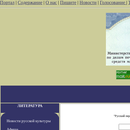
Портал
|
Содержание
|
О нас
|
Пишите
|
Новости
|
Голосование
|
ЛИТЕРАТУРА
"Русский пе
Новости русской культуры
Афиша