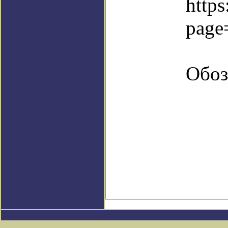
https
page
Обоз