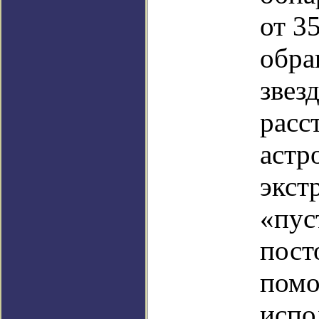
от 3
обра
звез
расс
астр
экст
«пус
пост
помо
испо