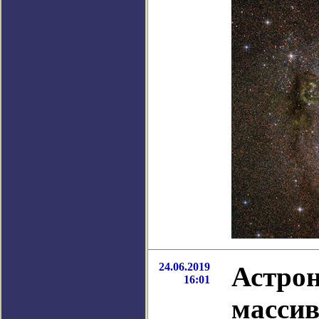
24.06.2019
Астро
16:01
масси