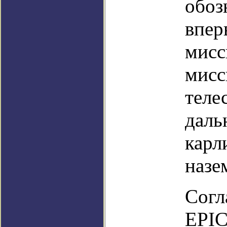
обоз
впер
мисс
мисс
теле
даль
карл
назе
Согл
EPIC