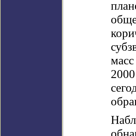
план
обще
кори
субз
масс
2000
сего
обра
Набл
обна