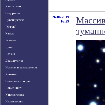
К читателю
Содержание
26.06.2019
Массив
Публицистика
16:29
"Курск"
туманн
Кавказ
Балканы
Проза
Поэзия
Драматургия
Искания и размышления
Критика
Сомнения и споры
Новые книги
У нас в гостях
Издательство