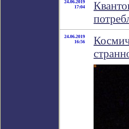
24.06.2019
Кванто
17:04
потреб
24.06.2019
Космич
16:56
странн