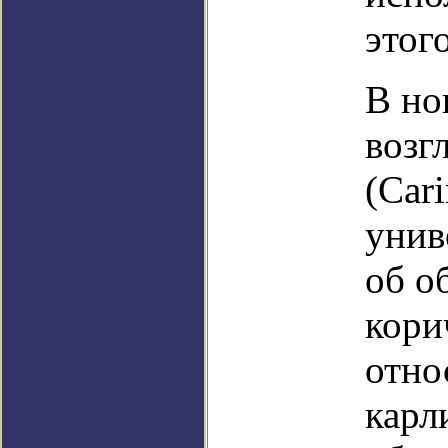
этог
В но
возг
(Car
унив
об о
кори
отно
карл