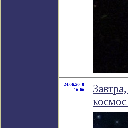
24.06.2019
Завтра
16:06
космос