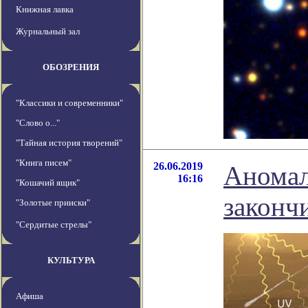
Книжная лавка
Журнальный зал
ОБОЗРЕНИЯ
"Классики и современники"
"Слово о..."
"Тайная история творений"
"Книга писем"
26.06.2019
Аномал
16:16
"Кошачий ящик"
законч
"Золотые прииски"
"Сердитые стрелы"
КУЛЬТУРА
Афиша