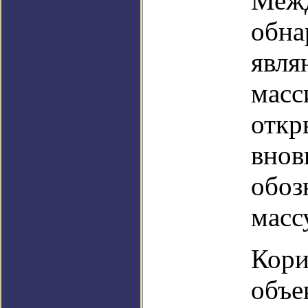
Межд
обна
явля
масс
откр
внов
обоз
масс
Кори
объе