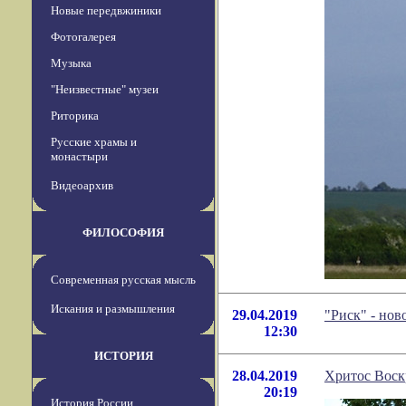
Новые передвжиники
Фотогалерея
Музыка
"Неизвестные" музеи
Риторика
Русские храмы и
монастыри
Видеоархив
ФИЛОСОФИЯ
Современная русская мысль
Искания и размышления
29.04.2019
"Риск" - но
12:30
ИСТОРИЯ
28.04.2019
Хритос Воск
20:19
История России