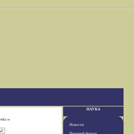
НАУКА
-4362 от
Новости
Научный форум