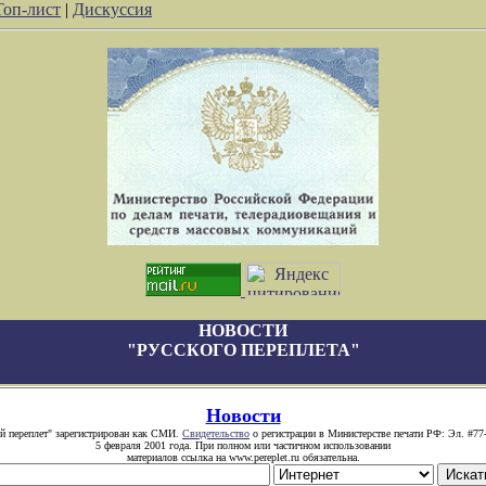
Топ-лист
|
Дискуссия
НОВОСТИ
"РУССКОГО ПЕРЕПЛЕТА"
Новости
й переплет" зарегистрирован как СМИ.
Свидетельство
о регистрации в Министерстве печати РФ: Эл. #77
5 февраля 2001 года. При полном или частичном использовании
материалов ссылка на www.pereplet.ru обязательна.