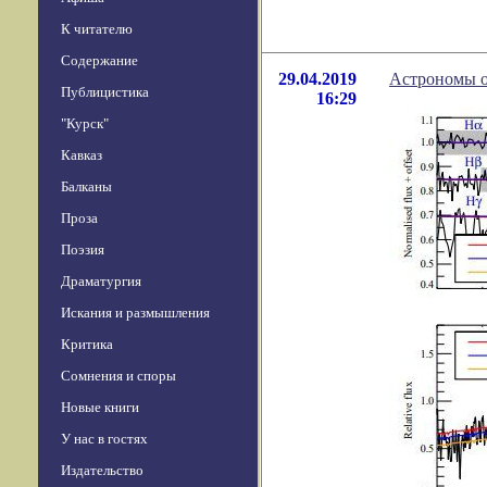
К читателю
Содержание
29.04.2019
Астрономы о
Публицистика
16:29
"Курск"
Кавказ
Балканы
Проза
Поэзия
Драматургия
Искания и размышления
Критика
Сомнения и споры
Новые книги
У нас в гостях
Издательство