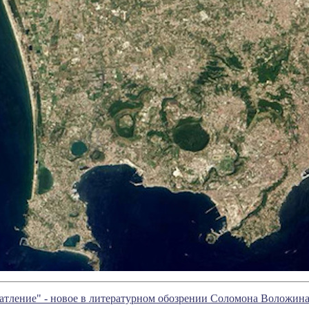
атление" - новое в литературном обозрении Соломона Воложин