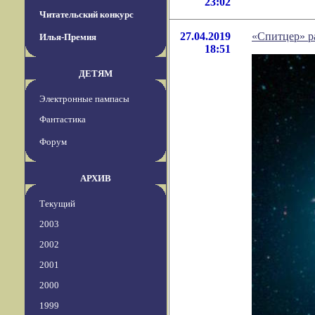
23:02
Читательский конкурс
27.04.2019
«Спитцер» р
Илья-Премия
18:51
ДЕТЯМ
Электронные пампасы
Фантастика
Форум
АРХИВ
Текущий
2003
2002
2001
2000
1999