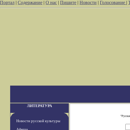
Портал
|
Содержание
|
О нас
|
Пишите
|
Новости
|
Голосование
|
ЛИТЕРАТУРА
"Русски
Новости русской культуры
Афиша