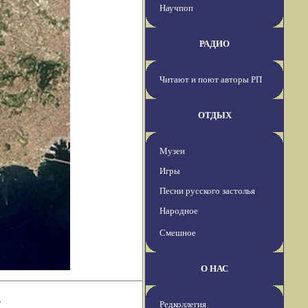
Научпоп
РАДИО
Читают и поют авторы РП
ОТДЫХ
Музеи
Игры
Песни русского застолья
Народное
Смешное
О НАС
а
Редколлегия