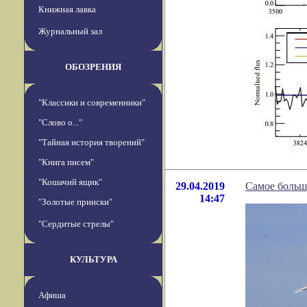
Книжная лавка
Журнальный зал
ОБОЗРЕНИЯ
"Классики и современники"
"Слово о..."
"Тайная история творений"
"Книга писем"
"Кошачий ящик"
29.04.2019
Самое больш
14:47
"Золотые прииски"
"Сердитые стрелы"
КУЛЬТУРА
Афиша