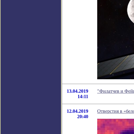
13.04.2019
"Филатчев и Фей
14:11
12.04.2019
Отверстия в «бе
20:40