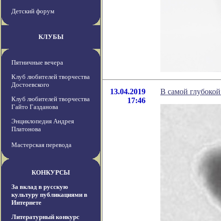
Детский форум
КЛУБЫ
Пятничные вечера
Клуб любителей творчества
Достоевского
13.04.2019
В самой глубоко
Клуб любителей творчества
17:46
Гайто Газданова
Энциклопедия Андрея
Платонова
Мастерская перевода
КОНКУРСЫ
За вклад в русскую
культуру публикациями в
Интернете
Литературный конкурс