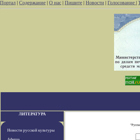
Портал
|
Содержание
|
О нас
|
Пишите
|
Новости
|
Голосование
|
ЛИТЕРАТУРА
"Русск
Новости русской культуры
Афиша