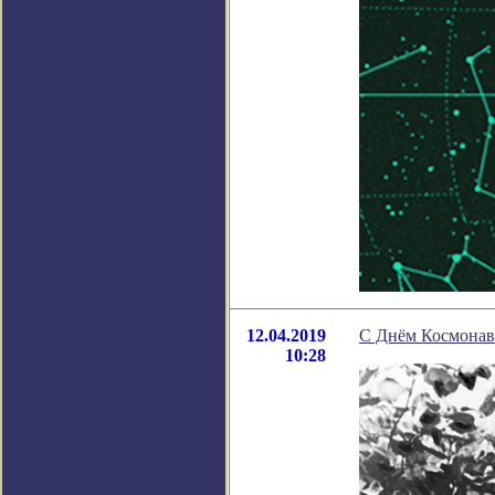
12.04.2019
С Днём Космонав
10:28