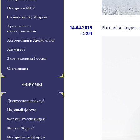
История в МГУ
Слово о полку Игореве
Хронология и
14.04.2019
Россия возродит 
парахронология
15:04
Астрономия и Хронология
Альмагест
Запечатленная Россия
Сталиниана
ФОРУМЫ
Дискуссионный клуб
Научный форум
Форум "Русская идея"
Форум "Курск"
Исторический форум