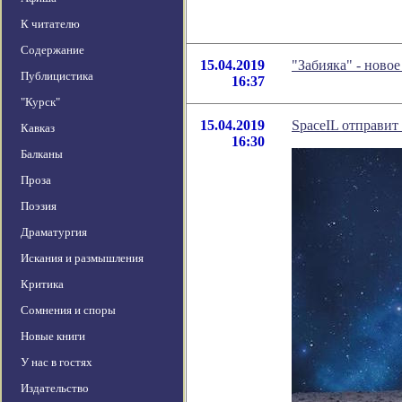
К читателю
Содержание
15.04.2019
"Забияка" - ново
Публицистика
16:37
"Курск"
15.04.2019
SpaceIL отправит
Кавказ
16:30
Балканы
Проза
Поэзия
Драматургия
Искания и размышления
Критика
Сомнения и споры
Новые книги
У нас в гостях
Издательство