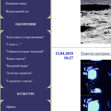
Книжная лавка
Журнальный зал
ОБОЗРЕНИЯ
"Классики и современники"
"Слово о..."
"Тайная история творений"
15.04.2019
Темную материю 
16:27
"Книга писем"
"Кошачий ящик"
"Золотые прииски"
"Сердитые стрелы"
КУЛЬТУРА
Афиша