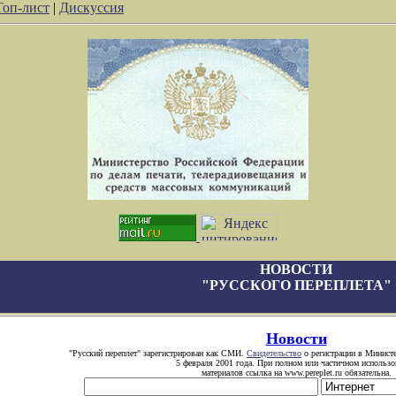
Топ-лист
|
Дискуссия
НОВОСТИ
"РУССКОГО ПЕРЕПЛЕТА"
Новости
"Русский переплет" зарегистрирован как СМИ.
Свидетельство
о регистрации в Министе
5 февраля 2001 года. При полном или частичном использо
материалов ссылка на www.pereplet.ru обязательна.