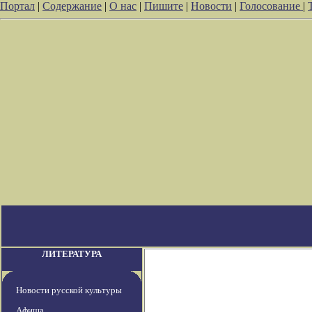
Портал
|
Содержание
|
О нас
|
Пишите
|
Новости
|
Голосование
|
ЛИТЕРАТУРА
Новости русской культуры
Афиша