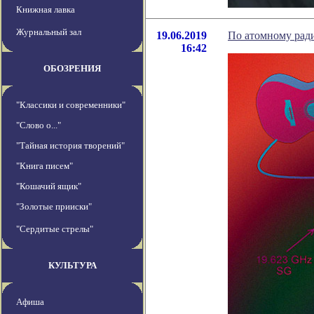
Книжная лавка
Журнальный зал
19.06.2019
По атомному рад
16:42
ОБОЗРЕНИЯ
"Классики и современники"
"Слово о..."
"Тайная история творений"
"Книга писем"
"Кошачий ящик"
"Золотые прииски"
"Сердитые стрелы"
КУЛЬТУРА
Афиша