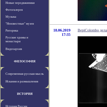
Новые передвжиники
Фотогалерея
Музыка
"Неизвестные" музеи
18.06.2019
BepiColombo дела
Риторика
17:35
Русские храмы и
монастыри
Видеоархив
ФИЛОСОФИЯ
Современная русская мысль
Искания и размышления
ИСТОРИЯ
История России