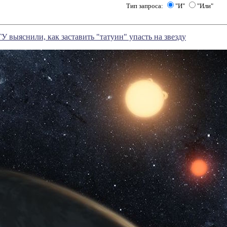
Тип запроса:
"И"
"Или"
 выяснили, как заставить "татуин" упасть на звезду