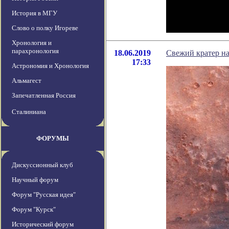
История в МГУ
Слово о полку Игореве
Хронология и
парахронология
18.06.2019
Свежий кратер на
17:33
Астрономия и Хронология
Альмагест
Запечатленная Россия
Сталиниана
ФОРУМЫ
Дискуссионный клуб
Научный форум
Форум "Русская идея"
Форум "Курск"
Исторический форум