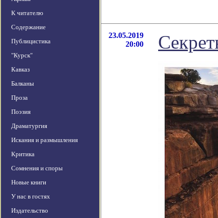
К читателю
Содержание
23.05.2019
Секрет
Публицистика
20:00
"Курск"
Кавказ
Балканы
Проза
Поэзия
Драматургия
Искания и размышления
Критика
Сомнения и споры
Новые книги
У нас в гостях
Издательство