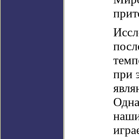
прит
Иссл
посл
темп
при 
явля
Одна
наши
игра