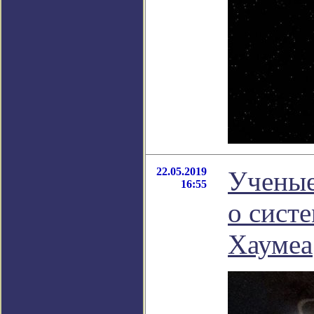
22.05.2019
Ученые
16:55
о сист
Хаумеа