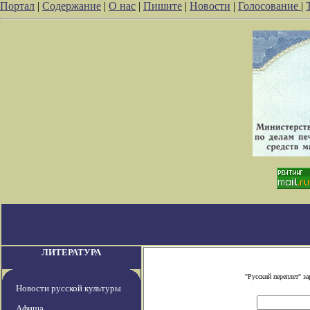
Портал
|
Содержание
|
О нас
|
Пишите
|
Новости
|
Голосование
|
ЛИТЕРАТУРА
"Русский переплет" з
Новости русской культуры
Афиша