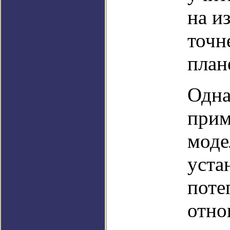
на и
точн
план
Одна
прим
моде
уста
поте
отно