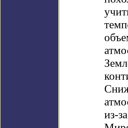
учит
темп
объе
атмо
Земл
конт
Сниж
атмо
из-з
Миро