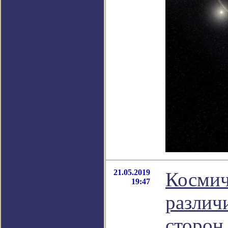
21.05.2019
Космич
19:47
различ
сторон