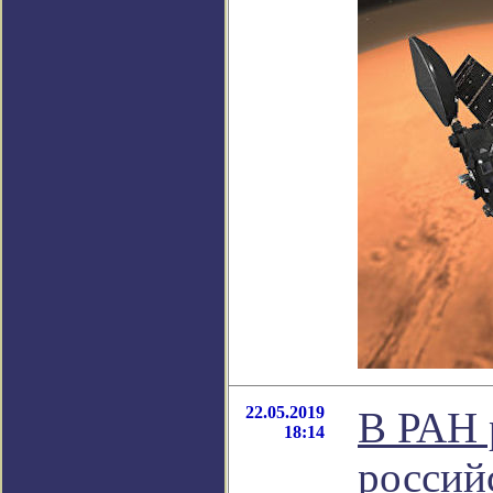
22.05.2019
В РАН 
18:14
россий