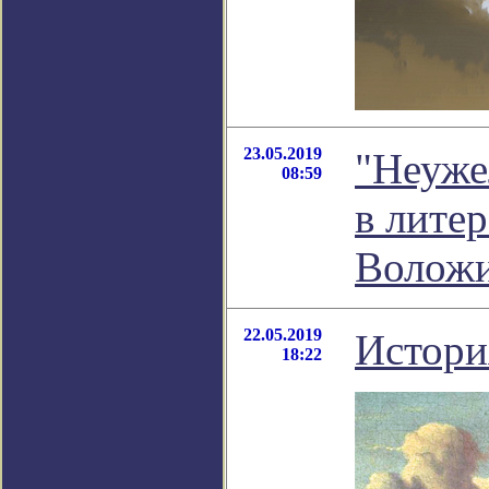
23.05.2019
"Неужел
08:59
в лите
Волож
22.05.2019
Истори
18:22