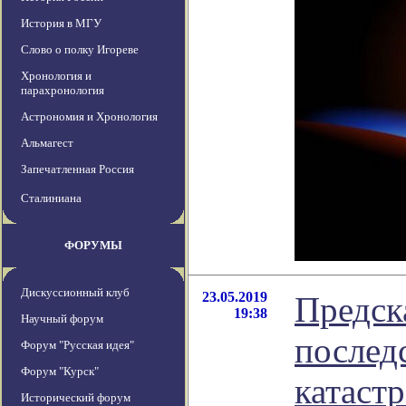
История в МГУ
Слово о полку Игореве
Хронология и
парахронология
Астрономия и Хронология
Альмагест
Запечатленная Россия
Сталиниана
ФОРУМЫ
Дискуссионный клуб
23.05.2019
Предск
19:38
Научный форум
послед
Форум "Русская идея"
Форум "Курск"
катаст
Исторический форум