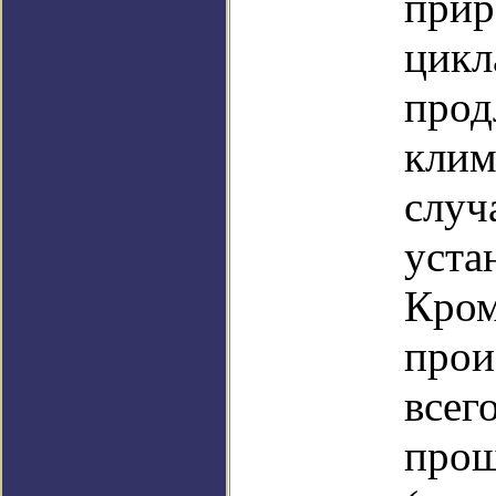
прир
цикл
прод
клим
случ
уста
Кром
прои
всег
прош