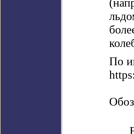
(нап
льдо
боле
коле
По и
https
Обоз