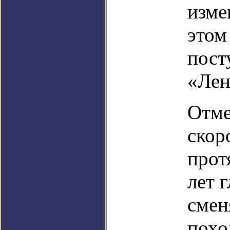
изме
этом
пост
«Лен
Отме
скор
прот
лет 
смен
похо