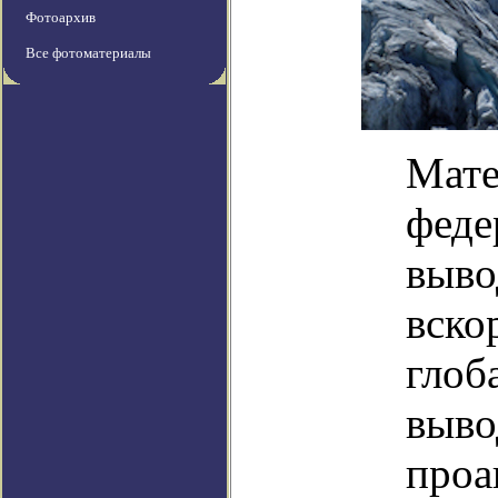
Фотоархив
Все фотоматериалы
Мате
феде
выво
вско
глоб
выво
проа