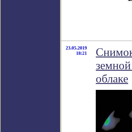
23.05.2019
Снимок
18:21
земной
облаке