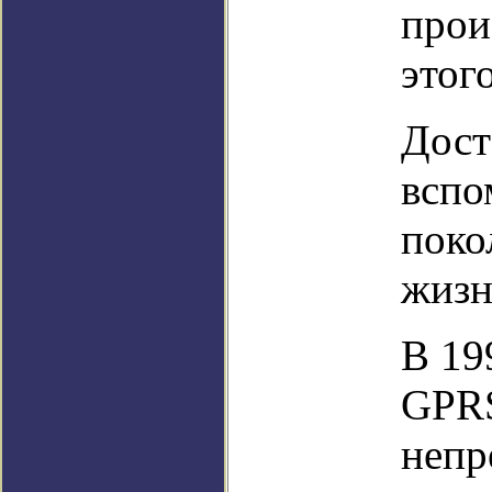
прои
этог
Дост
вспо
поко
жизн
В 19
GPRS
непр