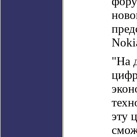
фору
ново
пред
Noki
"На 
цифр
экон
техн
эту 
смож