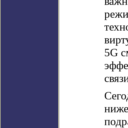
важн
режи
техн
вирт
5G с
эффе
связ
Сего
ниже
подр