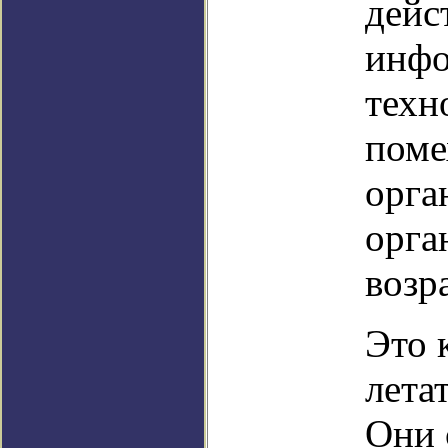
дейс
инфо
техн
поме
орга
орга
возр
Это 
лета
Они 