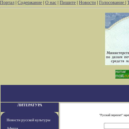
Портал
|
Содержание
|
О нас
|
Пишите
|
Новости
|
Голосование
|
ЛИТЕРАТУРА
"Русский переплет" зар
Новости русской культуры
Афиша