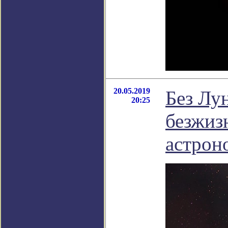
20.05.2019
Без Лу
20:25
безжиз
астрон