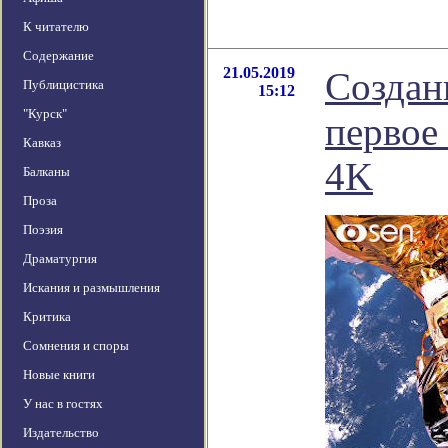
К читателю
Содержание
21.05.2019
Создан
Публицистика
15:12
"Курск"
первое
Кавказ
4K
Балканы
Проза
Поэзия
Драматургия
Искания и размышления
Критика
Сомнения и споры
Новые книги
У нас в гостях
Издательство