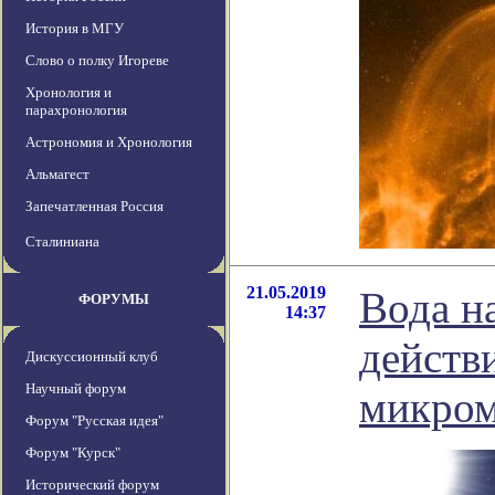
История в МГУ
Слово о полку Игореве
Хронология и
парахронология
Астрономия и Хронология
Альмагест
Запечатленная Россия
Сталиниана
21.05.2019
Вода н
ФОРУМЫ
14:37
действ
Дискуссионный клуб
Научный форум
микром
Форум "Русская идея"
Форум "Курск"
Исторический форум