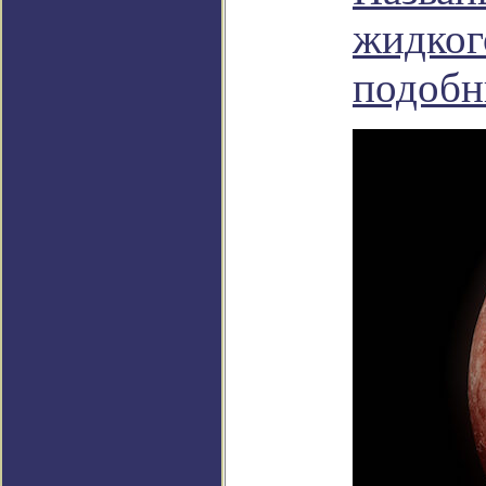
жидког
подобн