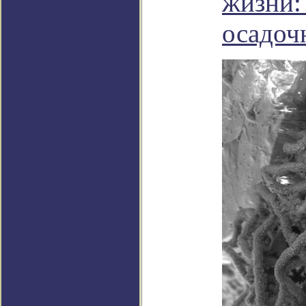
жизни:
осадоч