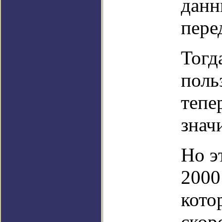
данн
пере
Тогд
поль
тепе
знач
Но э
2000
кото
скор