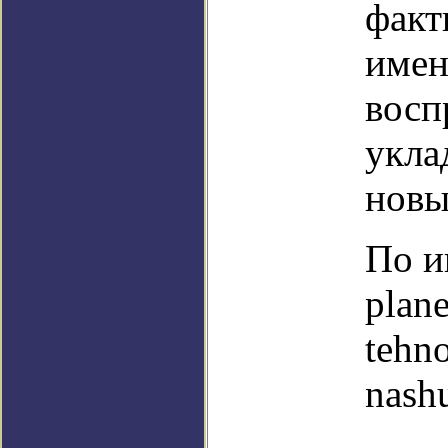
факт
имен
восп
укла
новы
По и
plan
tehn
nash