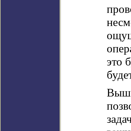
пров
несм
ощущ
опер
это 
буде
Выше
позв
зада