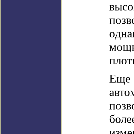
высо
позв
одна
мощн
плот
Еще 
авто
позв
боле
изме