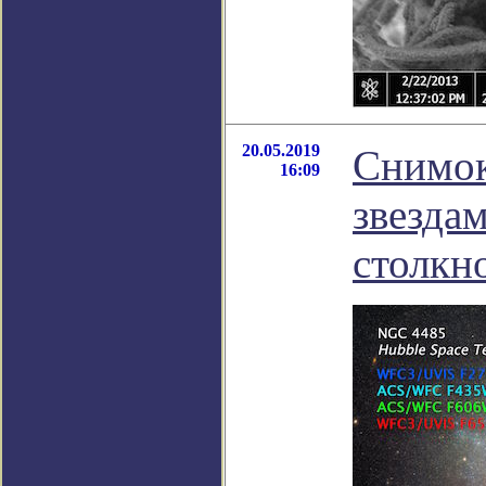
20.05.2019
Снимок
16:09
звезда
столкн