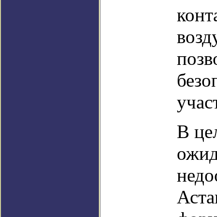
конт
возд
позв
безо
учас
В це
ожид
недо
Аста