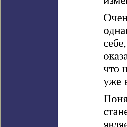
изме
Очен
одна
себе
оказ
что 
уже 
Поня
стан
явля