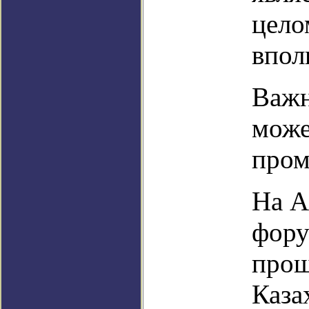
цело
впол
Важн
може
пром
На А
фору
прош
Каза