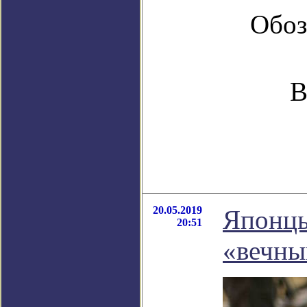
Обоз
В
20.05.2019
Японцы
20:51
«вечны