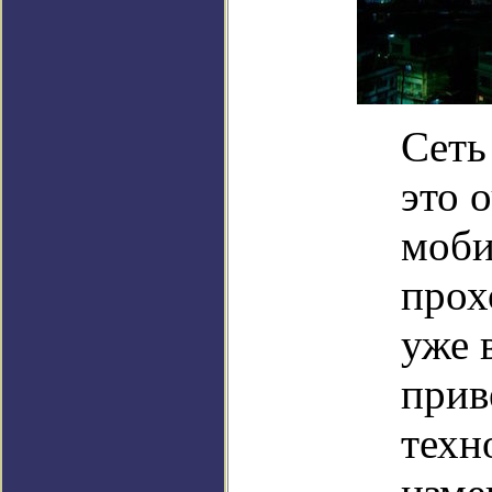
Сеть
это 
моби
прох
уже 
прив
техн