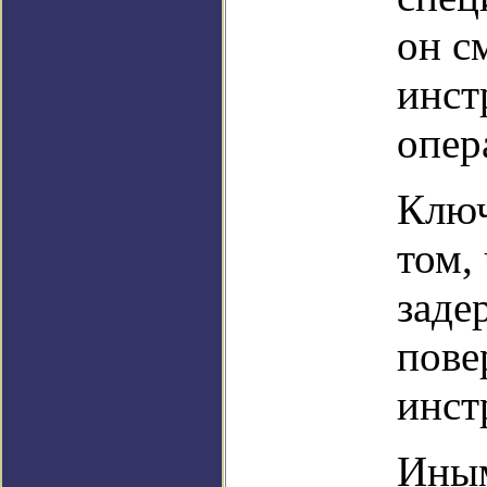
он с
инст
опер
Ключ
том,
заде
пове
инст
Иным