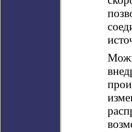
позв
соед
исто
Можн
внед
прои
изме
расп
возм