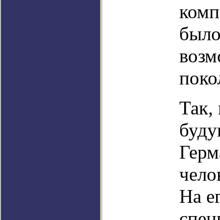
комп
было
возм
поко
Так,
буду
Герм
чело
На е
спец