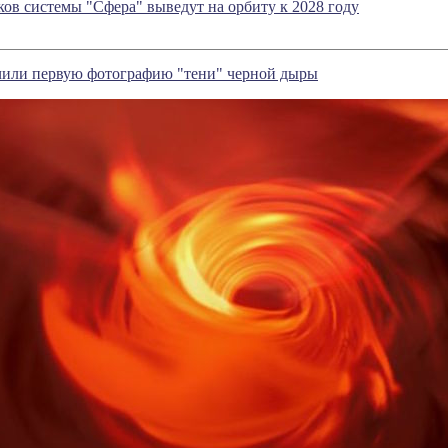
ков системы "Сфера" выведут на орбиту к 2028 году
или первую фотографию "тени" черной дыры