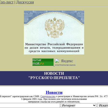
Топ-лист
|
Дискуссия
НОВОСТИ
"РУССКОГО ПЕРЕПЛЕТА"
Новости
й переплет" зарегистрирован как СМИ.
Свидетельство
о регистрации в Министерстве печати РФ: Эл. #77
5 февраля 2001 года. При полном или частичном использовании
материалов ссылка на www.pereplet.ru обязательна.