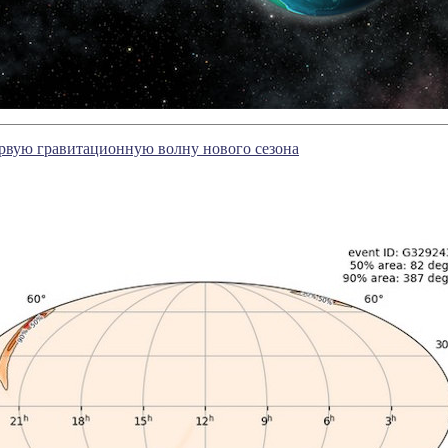
рвую гравитационную волну нового сезона