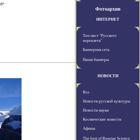
Фотоархив
ИНТЕРНЕТ
Топ-лист "Русского
переплета"
Баннерная сеть
Наши баннеры
НОВОСТИ
Все
Новости русской культуры
Новости науки
Космические новости
Афиша
The best of Russian Science