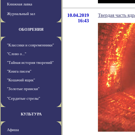
Книжная лавка
Журнальный зал
10.04.2019
Твердая часть яд
16:43
ОБОЗРЕНИЯ
"Классики и современники"
"Слово о..."
"Тайная история творений"
"Книга писем"
"Кошачий ящик"
"Золотые прииски"
"Сердитые стрелы"
КУЛЬТУРА
Афиша