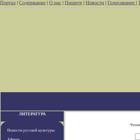
Портал
|
Содержание
|
О нас
|
Пишите
|
Новости
|
Голосование
|
ЛИТЕРАТУРА
"Русски
Новости русской культуры
Афиша