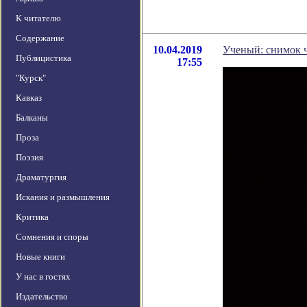
К читателю
Содержание
10.04.2019
Ученый: снимок 
Публицистика
17:55
"Курск"
Кавказ
Балканы
Проза
Поэзия
Драматургия
Искания и размышления
Критика
Сомнения и споры
Новые книги
У нас в гостях
Издательство