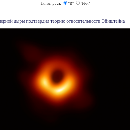
Тип запроса:
"И"
"Или"
черной дыры подтвердил теорию относительности Эйнштейна