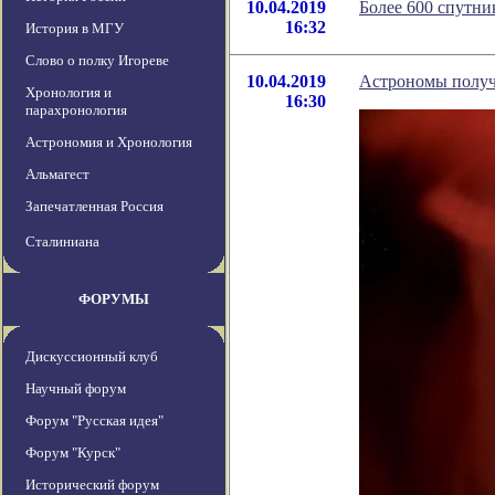
10.04.2019
Более 600 спутни
16:32
История в МГУ
Слово о полку Игореве
10.04.2019
Астрономы получ
Хронология и
16:30
парахронология
Астрономия и Хронология
Альмагест
Запечатленная Россия
Сталиниана
ФОРУМЫ
Дискуссионный клуб
Научный форум
Форум "Русская идея"
Форум "Курск"
Исторический форум