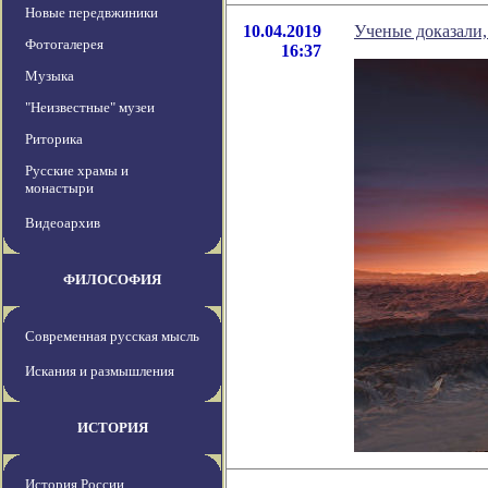
Новые передвжиники
10.04.2019
Ученые доказали,
Фотогалерея
16:37
Музыка
"Неизвестные" музеи
Риторика
Русские храмы и
монастыри
Видеоархив
ФИЛОСОФИЯ
Современная русская мысль
Искания и размышления
ИСТОРИЯ
История России