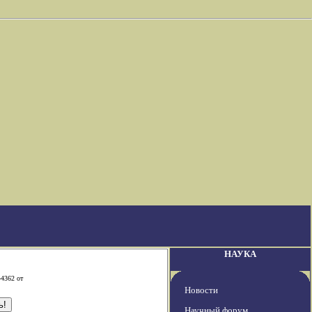
НАУКА
-4362 от
Новости
Научный форум