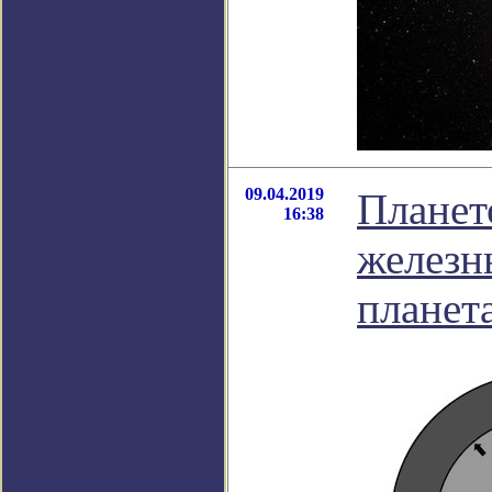
09.04.2019
Планет
16:38
железн
планет