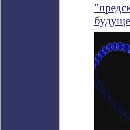
"предс
будуще