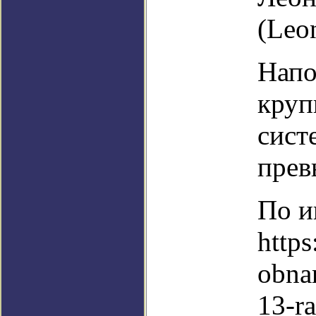
(Leo
Напо
круп
сист
прев
По и
https
obnar
13-ra