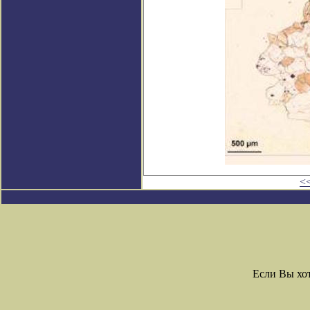
<
Если Вы хо