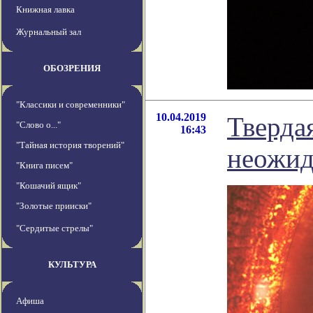
Книжная лавка
Журнальный зал
ОБОЗРЕНИЯ
"Классики и современники"
10.04.2019
Твердая
"Слово о..."
16:43
"Тайная история творений"
неожид
"Книга писем"
"Кошачий ящик"
"Золотые прииски"
"Сердитые стрелы"
КУЛЬТУРА
Афиша