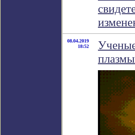
свидет
измене
08.04.2019
Ученые
18:52
плазмы