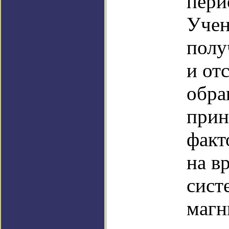
пери
Учен
полу
и от
обра
прин
факт
на в
сист
магн