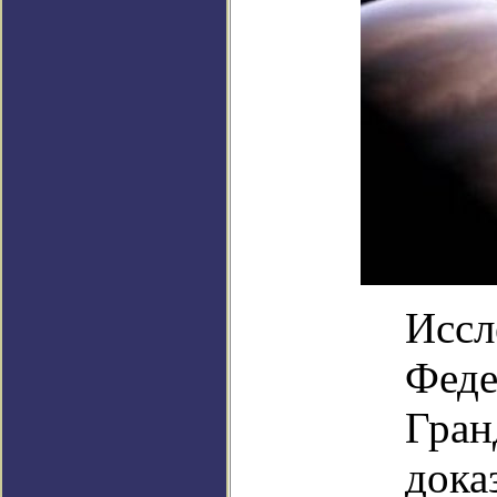
Иссл
Феде
Гран
дока