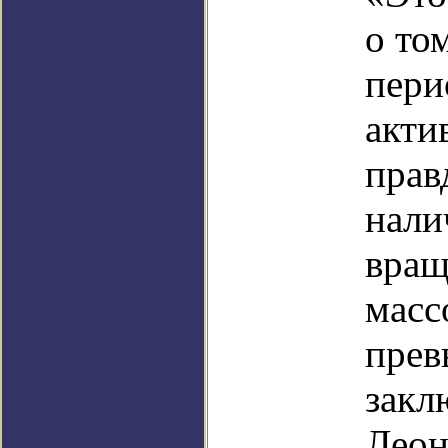
о то
пери
акти
прав
нали
вращ
масс
прев
закл
Леон