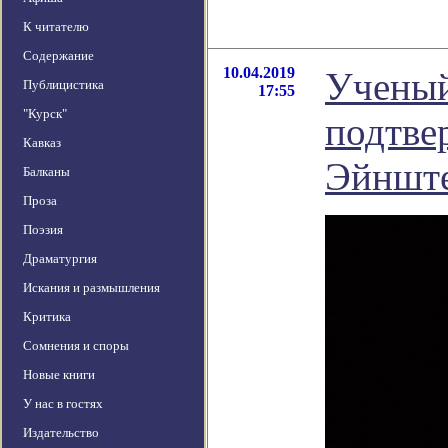
К читателю
Содержание
10.04.2019
Ученый
Публицистика
17:55
"Курск"
подтве
Кавказ
Эйншт
Балканы
Проза
Поэзия
Драматургия
Искания и размышления
Критика
Сомнения и споры
Новые книги
У нас в гостях
Издательство