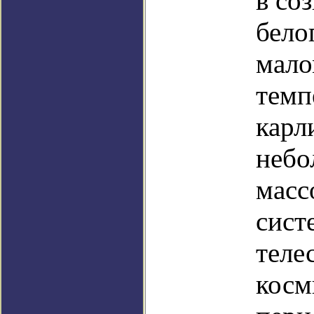
в со
бело
мало
темп
карл
небо
масс
сист
теле
косм