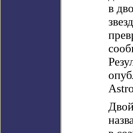
в дв
звез
прев
сооб
Резу
опуб
Astr
Двой
назв