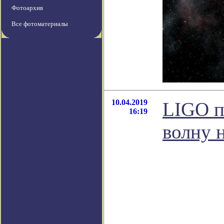
Фотоархив
Все фотоматериалы
10.04.2019
LIGO п
16:19
волну 