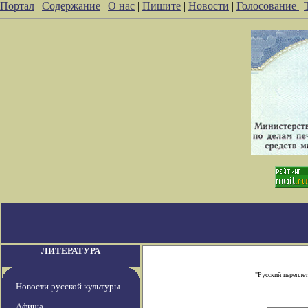
Портал
|
Содержание
|
О нас
|
Пишите
|
Новости
|
Голосование
|
ЛИТЕРАТУРА
"Русский перепле
Новости русской культуры
Афиша