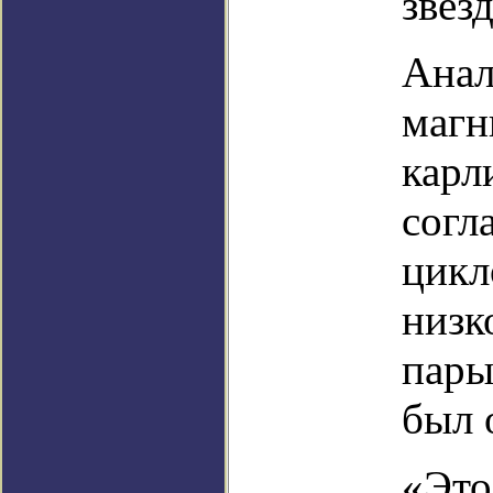
звезд
Анал
магн
карл
согл
цикл
низк
пары
был 
«Это