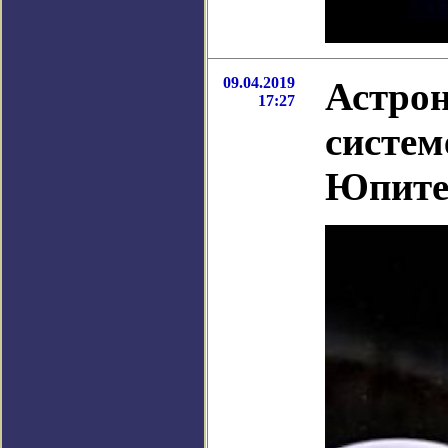
09.04.2019
Астро
17:27
систем
Юпите