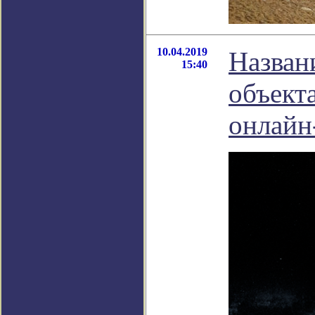
10.04.2019
Назван
15:40
объект
онлайн