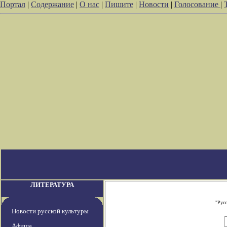
Портал
|
Содержание
|
О нас
|
Пишите
|
Новости
|
Голосование
|
ЛИТЕРАТУРА
"Рус
Новости русской культуры
Афиша