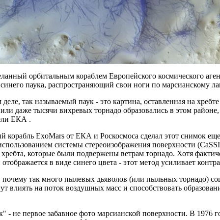
еланный орбитальным кораблем Европейского космического агент
 синего паука, распространяющий свои ноги по марсианскому л
 деле, так называемый паук - это картина, оставленная на хреб
 или даже тысячи вихревых торнадо образовались в этом районе
ели ЕКА .
 корабль ExoMars от ЕКА и Роскосмоса сделал этот снимок еще 8
 использованием системы стереоизображения поверхности (CaSSI
 хребта, которые были подвержены ветрам торнадо. Хотя фактич
 отображается в виде синего цвета - этот метод усиливает контр
 почему так много пылевых дьяволов (или пыльных торнадо) сош
ут влиять на поток воздушных масс и способствовать образован
" - не первое забавное фото марсианской поверхности. В 1976