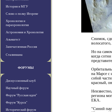
История в МГУ
Слово о полку Игореве
Хронология и
парахронология
Астрономия и Хронология
Снимок, сд
Альмагест
волосатого,
Запечатленная Россия
Но на самом
Сталиниана
когда сотни
представит
ФОРУМЫ
Орбитальный
на Марсе с
собой части
Дискуссионный клуб
красный, он
Научный форум
Неизвестно,
Форум "Русская идея"
региона мог
ЕКА.
Форум "Курск"
"Синий паук
Исторический форум