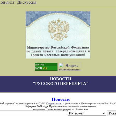
Топ-лист
|
Дискуссия
НОВОСТИ
"РУССКОГО ПЕРЕПЛЕТА"
Новости
ский переплет" зарегистрирован как СМИ.
Свидетельство
о регистрации в Министерстве печати РФ: Эл. #
5 февраля 2001 года. При полном или частичном использовании
материалов ссылка на www.pereplet.ru обязательна.