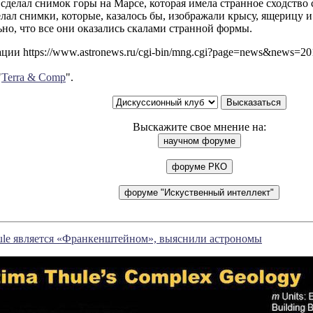
сделал снимок горы на Марсе, которая имела странное сходство 
делал снимки, которые, казалось бы, изображали крысу, ящерицу
но, что все они оказались скалами странной формы.
ии https://www.astronews.ru/cgi-bin/mng.cgi?page=news&news=2
"
Terra & Comp
".
Выскажите свое мнение на:
ule является «Франкенштейном», выяснили астрономы