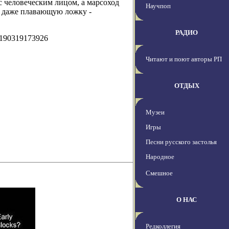
с человеческим лицом, а марсоход
Научпоп
 и даже плавающую ложку -
РАДИО
0190319173926
Читают и поют авторы РП
ОТДЫХ
Музеи
Игры
Песни русского застолья
Народное
Смешное
О НАС
Редколлегия