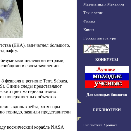
Математика и Механика
Технология
Физика
Химия
Русская литература
ства (ЕКА), запечатлел большого,
андшафту.
КОНКУРСЫ
те безумными пылевыми ветрами,
, сообщили в своем заявлении
 февраля в регионе Terra Sabaea,
S). Синие следы представляют
еский цвет материала темно-
Для молодых биологов
аст поверхностных объектов.
лись вдоль хребта, хотя горы
БИБЛИОТЕКИ
ию торнадо, заявили представители
Библиотека Хроноса
 году космический корабль NASA