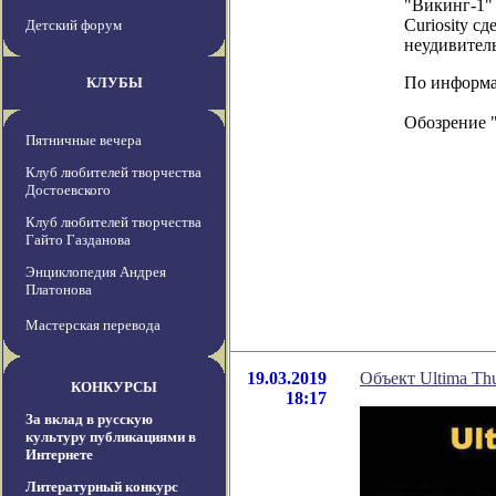
"Викинг-1" 
Curiosity с
Детский форум
неудивитель
По информац
КЛУБЫ
Обозрение 
Пятничные вечера
Клуб любителей творчества
Достоевского
Клуб любителей творчества
Гайто Газданова
Энциклопедия Андрея
Платонова
Мастерская перевода
19.03.2019
Объект Ultima Th
КОНКУРСЫ
18:17
За вклад в русскую
культуру публикациями в
Интернете
Литературный конкурс