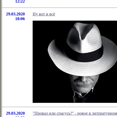
12:22
29.03.2020
Ну вот и всё
18:06
29.03.2020
"Провал или спасусь?" - новое в литературн