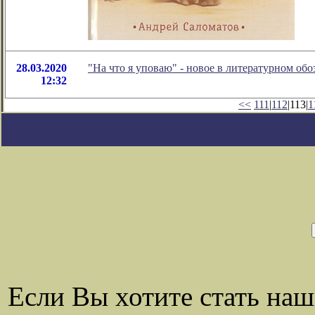
28.03.2020
"На что я уповаю" - новое в литературном о
12:32
<<
111
|
112
|113|
1
Если Вы хотите стать на