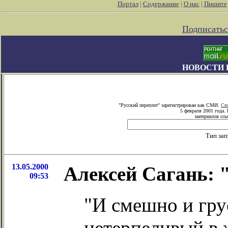
Портал
|
Содержание
|
О нас
|
Пишите
Подписатьс
НОВОСТИ 
"Русский переплет" зарегистрирован как СМИ.
Св
5 февраля 2001 года.
материалов ссы
Тип за
13.05.2000
Алексей Сагань: 
09:53
"И смешно и гру
нетерпеливый в 