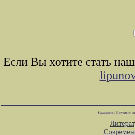
Если Вы хотите стать на
lipuno
Редколлегия
|
О журнале
|
Ав
Литера
Современ