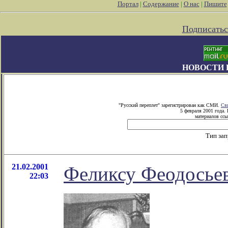
Портал
|
Содержание
|
О нас
|
Пишите
Подписатьс
НОВОСТИ 
"Русский переплет" зарегистрирован как СМИ.
Св
5 февраля 2001 года.
материалов ссы
Тип за
21.02.2001
Феликсу Феодосьев
22:03