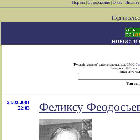
Портал
|
Содержание
|
О нас
|
Пишите
Подписатьс
НОВОСТИ 
"Русский переплет" зарегистрирован как СМИ.
Св
5 февраля 2001 года.
материалов ссы
Тип за
21.02.2001
Феликсу Феодосьев
22:03