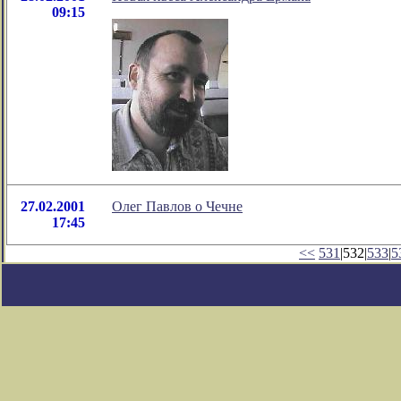
09:15
27.02.2001
Олег Павлов о Чечне
17:45
<<
531
|532|
533
|
5