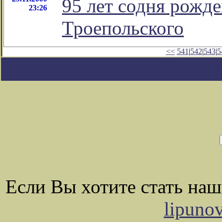
95 лет содня рожд
23:26
Троепольского
<<
541
|
542
|
543
|
5
Если Вы хотите стать на
lipuno