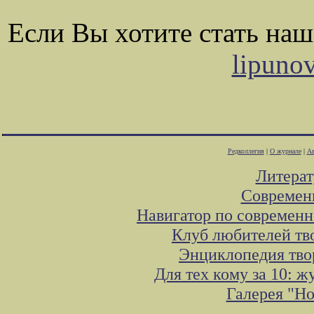
Если Вы хотите стать на
lipuno
Редколлегия
|
О журнале
|
Ав
Литера
Современ
Навигатор по современн
Клуб любителей тв
Энциклопедия тво
Для тех кому за 10: 
Галерея "Н