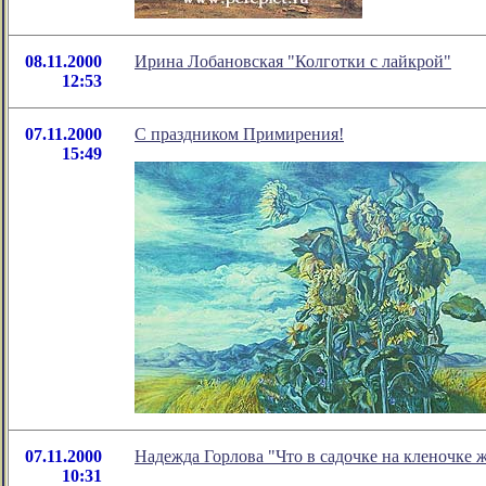
08.11.2000
Ирина Лобановская "Колготки с лайкрой"
12:53
07.11.2000
С праздником Примирения!
15:49
07.11.2000
Надежда Горлова "Что в садочке на кленочке же
10:31