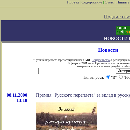
Портал
|
Содержание
|
О нас
|
Пишите
Подписатьс
НОВОСТИ 
Новости
"Русский переплет" зарегистрирован как СМИ.
Свидетельство
о регистрации в
5 февраля 2001 года. При полном или частичном
материалов ссылка на www.pereplet.ru обяз
Тип запроса:
"И"
"Ил
08.11.2000
Премия "Русского переплета" за вклад в русс
13:18