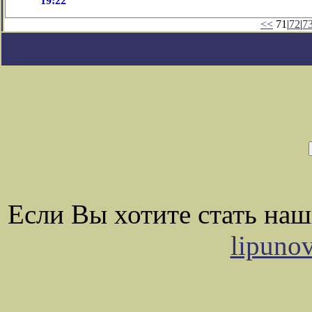
19:22
<<
71|
72
|
7
Если Вы хотите стать на
lipuno