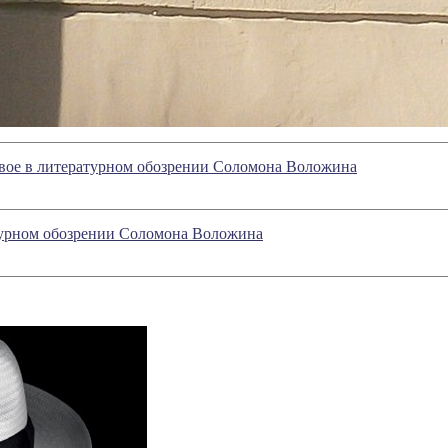
овое в литературном обозрении Соломона Воложина
атурном обозрении Соломона Воложина