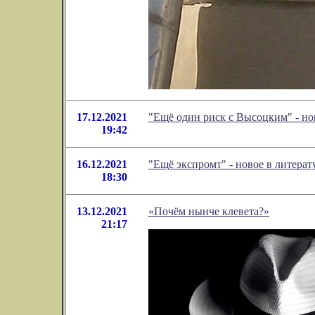
17.12.2021
"Ещё один риск с Высоцким" - н
19:42
16.12.2021
"Ещё экспромт" - новое в литер
18:30
13.12.2021
«Почём нынче клевета?»
21:17