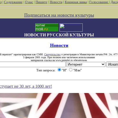
л
|
Содержание
|
О нас
|
Пишите
|
Новости
|
Книжная лавка
|
Голосование
|
Диск
Подписаться на новости культуры
НОВОСТИ РУССКОЙ КУЛЬТУРЫ
Новости
й переплет" зарегистрирован как СМИ.
Свидетельство
о регистрации в Министерстве печати РФ: Эл. #77
5 февраля 2001 года. При полном или частичном использовании
материалов ссылка на www.pereplet.ru обязательна.
Тип запроса:
"И"
"Или"
упает не 30 лет, а 1000 лет!