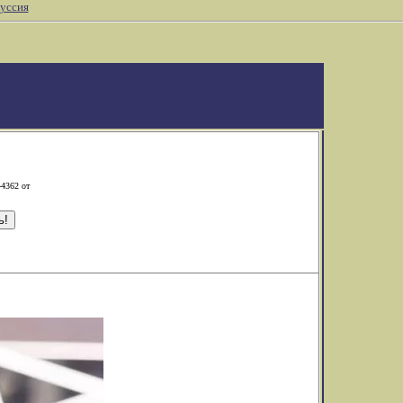
уссия
-4362 от