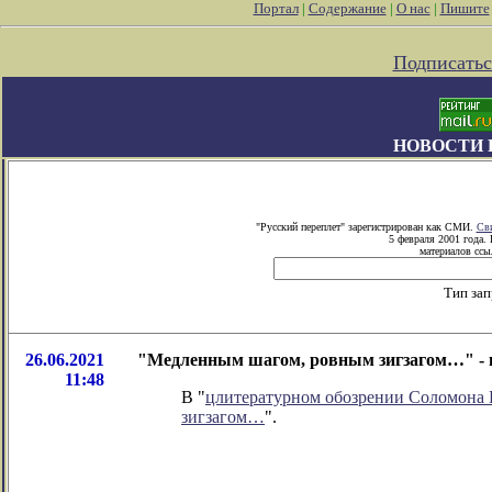
Портал
|
Содержание
|
О нас
|
Пишите
Подписатьс
НОВОСТИ 
"Русский переплет" зарегистрирован как СМИ.
Сви
5 февраля 2001 года.
материалов ссыл
Тип зап
26.06.2021
"Медленным шагом, ровным зигзагом…" - 
11:48
В "
цлитературном обозрении Соломона
зигзагом…
".