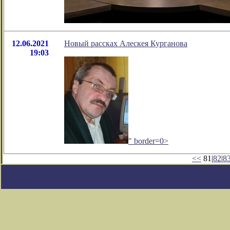
12.06.2021
Новый рассках Алескея Курганова
19:03
" border=0>
<<
81|
82
|
8