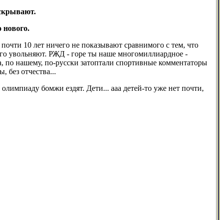
аскрывают.
 нового.
почти 10 лет ничего не показывают сравнимого с тем, что
его увольняют. РЖД - горе ты наше многомиллиардное -
а, по нашему, по-русски затоптали спортивные комментаторы
 без отчества...
 олимпиаду бомжи ездят. Дети... ааа детей-то уже нет почти,