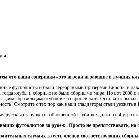
и я.
 тем что наши соперники - это игроки играющие в лучших кл
енные футболисты и были серебряными призёрами Европы и дава
а тогда клубы и сборные не были сборными мира. Но вот 2008 и 
 с двумя бразильцами кубок взял европейский. Основа-то была
ность! Смотрите с тех пор как наши гладиаторы стали уезжать в 
я русская старушка в заброшенной глубинке должна в 4 утра вк
наших футболистов за рубеж . Просто не препятствовать, но о
лючительных случаях то есть членов соответствующих сборны