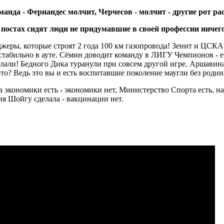
анда - Фернандес молчит, Черчесов - молчит - другие рот р
х постах сидят люди не придумавшие в своей профессии ничего
еры, которые строят 2 года 100 км газопровода! Зенит и ЦСКА 
 стабильно в ауте. Сёмин доводит команду в ЛИГУ Чемпионов - 
елали! Бедного Дика туранули при совсем другой игре. Аршавин
то? Ведь это вы и есть воспитавшие поколение маугли без родины,
ла экономики есть - экономики нет, Министерство Спорта есть, на
я Шойгу сделала - вакцинации нет.