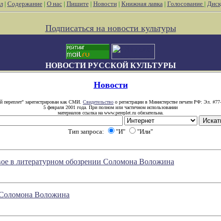
л
|
Содержание
|
О нас
|
Пишите
|
Новости
|
Книжная лавка
|
Голосование
|
Диск
Подписаться на новости культуры
НОВОСТИ РУССКОЙ КУЛЬТУРЫ
Новости
й переплет" зарегистрирован как СМИ.
Свидетельство
о регистрации в Министерстве печати РФ: Эл. #77
5 февраля 2001 года. При полном или частичном использовании
материалов ссылка на www.pereplet.ru обязательна.
Тип запроса:
"И"
"Или"
ое в литературном обозрении Соломона Воложина
и Соломона Воложина