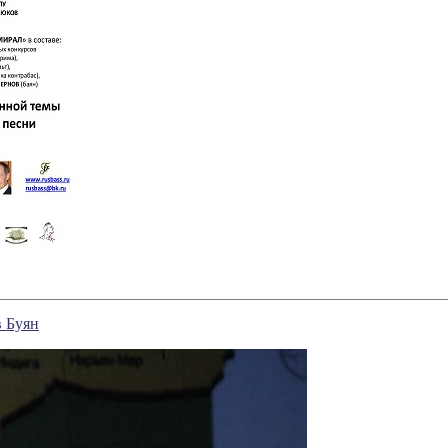
в Буян