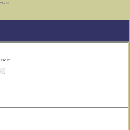
уссия
-4362 от