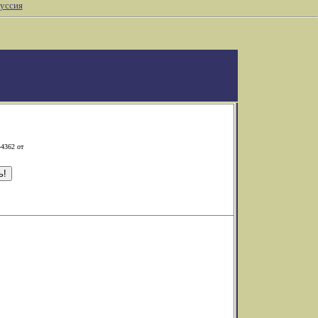
уссия
-4362 от