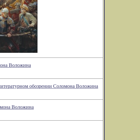
омона Воложина
 в литературном обозрении Соломона Воложина
ломона Воложина