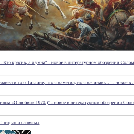
 - Кто красив, а я умна" - новое в литературном обозрении Сол
 вывести то о Татлине, что я наметил, но я начинаю…" - новое
Фильм «О любви» 1970.)" - новое в литературном обозрении Со
Спицын о славянах