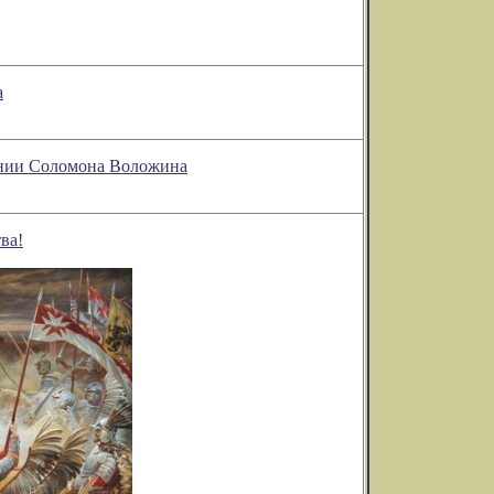
а
ении Соломона Воложина
ва!