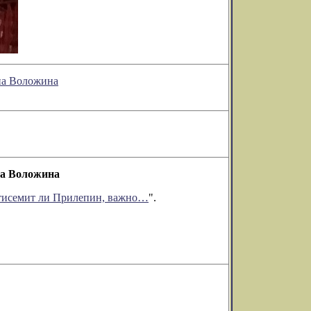
она Воложина
на Воложина
нтисемит ли Прилепин, важно…
".