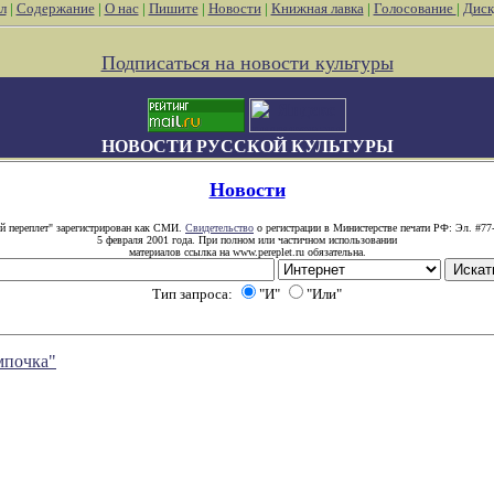
л
|
Содержание
|
О нас
|
Пишите
|
Новости
|
Книжная лавка
|
Голосование
|
Диск
Подписаться на новости культуры
НОВОСТИ РУССКОЙ КУЛЬТУРЫ
Новости
й переплет" зарегистрирован как СМИ.
Свидетельство
о регистрации в Министерстве печати РФ: Эл. #77
5 февраля 2001 года. При полном или частичном использовании
материалов ссылка на www.pereplet.ru обязательна.
Тип запроса:
"И"
"Или"
мпочка"