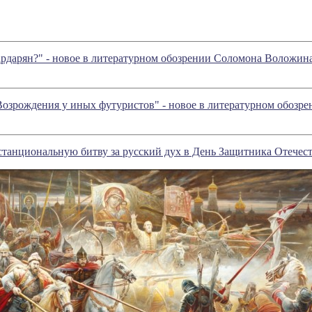
ардарян?" - новое в литературном обозрении Соломона Воложин
озрождения у иных футуристов" - новое в литературном обозр
анциональную битву за русский дух в День Защитника Отечест