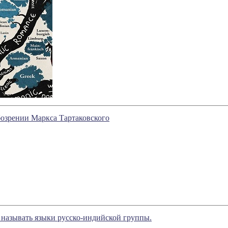
обозрении Маркса Тартаковского
 называть языки русско-индийской группы.