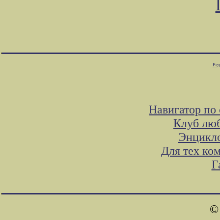
Ред
Навигатор по
Клуб люб
Энцикло
Для тех ко
Г
©