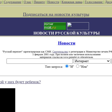
л
|
Содержание
|
О нас
|
Пишите
|
Новости
|
Книжная лавка
|
Голосование
|
Диск
Подписаться на новости культуры
НОВОСТИ РУССКОЙ КУЛЬТУРЫ
Новости
"Русский переплет" зарегистрирован как СМИ.
Свидетельство
о регистрации в Министерстве печати РФ
5 февраля 2001 года. При полном или частичном использовании
материалов ссылка на www.pereplet.ru обязательна.
Тип запроса:
"И"
"Или"
ой у них будет ребенок?