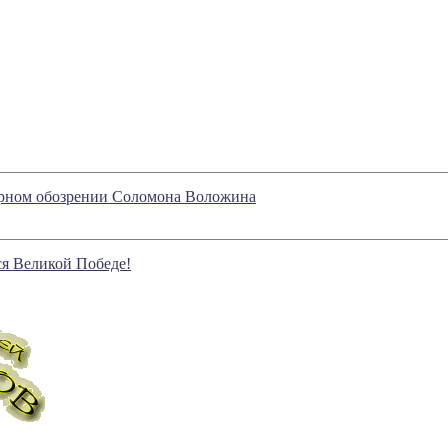
турном обозрении Соломона Воложина
ся Великой Победе!