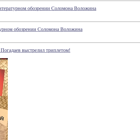
 литературном обозрении Соломона Воложина
атурном обозрении Соломона Воложина
 Погадаев выстрелил триплетом!