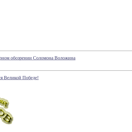
турном обозрении Соломона Воложина
ся Великой Победе!