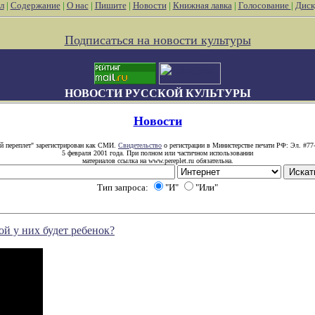
л
|
Содержание
|
О нас
|
Пишите
|
Новости
|
Книжная лавка
|
Голосование
|
Диск
Подписаться на новости культуры
НОВОСТИ РУССКОЙ КУЛЬТУРЫ
Новости
й переплет" зарегистрирован как СМИ.
Свидетельство
о регистрации в Министерстве печати РФ: Эл. #77
5 февраля 2001 года. При полном или частичном использовании
материалов ссылка на www.pereplet.ru обязательна.
Тип запроса:
"И"
"Или"
ой у них будет ребенок?