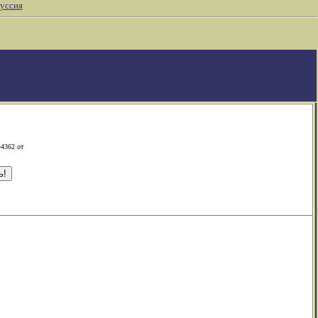
уссия
-4362 от