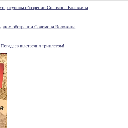
 литературном обозрении Соломона Воложина
атурном обозрении Соломона Воложина
 Погадаев выстрелил триплетом!