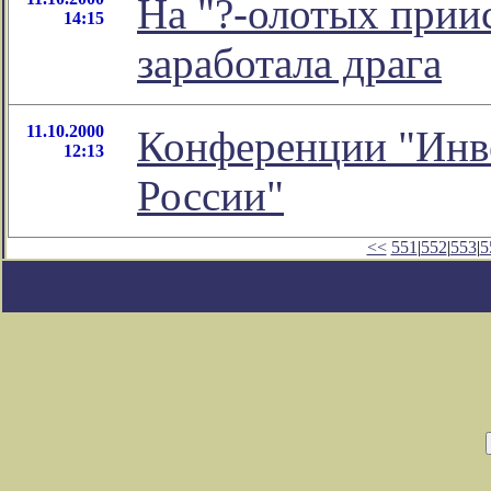
На "?-олотых прии
14:15
заработала драга
11.10.2000
Конференции "Инв
12:13
России"
<<
551
|
552
|
553
|
5