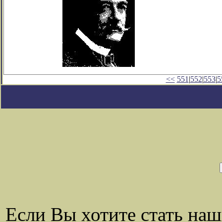
<<
551
|
552
|
553
|
5
Если Вы хотите стать на