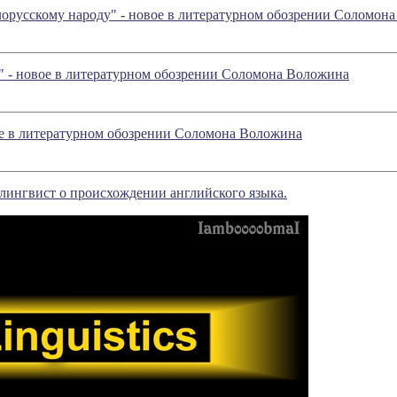
орусскому народу" - новое в литературном обозрении Соломон
" - новое в литературном обозрении Соломона Воложина
ое в литературном обозрении Соломона Воложина
ингвист о происхождении английского языка.