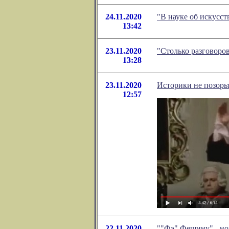
24.11.2020
"В науке об искусст
13:42
23.11.2020
"Столько разговоро
13:28
23.11.2020
Историки не позорьт
12:57
22.11.2020
""Фэ" Фешину" - но