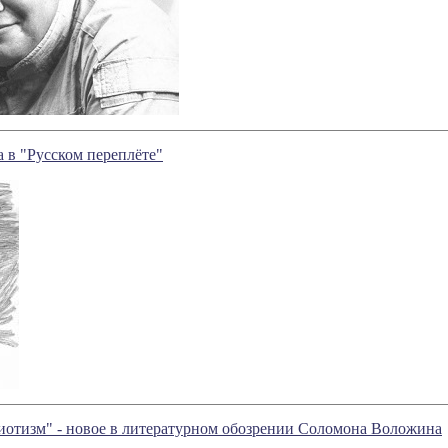
 в "Русском переплёте"
иотизм" - новое в литературном обозрении Соломона Воложина