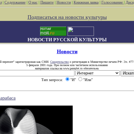
л
|
Содержание
|
О нас
|
Пишите
|
Новости
|
Книжная лавка
|
Голосование
|
Диск
Подписаться на новости культуры
НОВОСТИ РУССКОЙ КУЛЬТУРЫ
Новости
й переплет" зарегистрирован как СМИ.
Свидетельство
о регистрации в Министерстве печати РФ: Эл. #77
5 февраля 2001 года. При полном или частичном использовании
материалов ссылка на www.pereplet.ru обязательна.
Тип запроса:
"И"
"Или"
арабаса