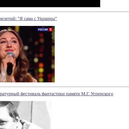
челетий: "Я сама с Украины"
ратурный фестиваль фантастики памяти М.Г. Успенского