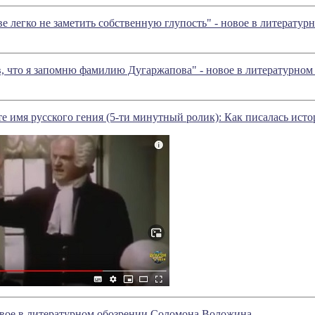
ве легко не заметить собственную глупость" - новое в литерат
в, что я запомню фамилию Дугаржапова" - новое в литературно
е имя русского гения (5-ти минутный ролик): Как писалась исто
вое в литературном обозрении Соломона Воложина