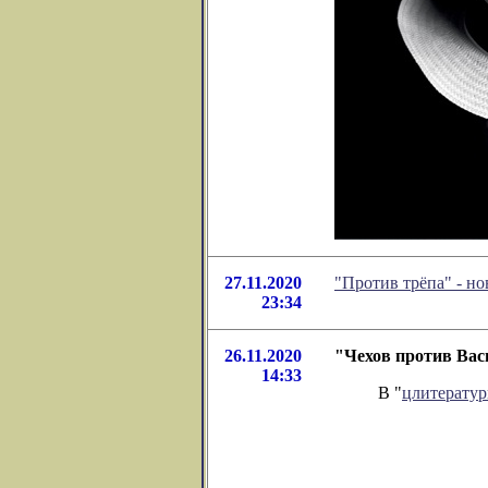
27.11.2020
"Против трёпа" - н
23:34
26.11.2020
"Чехов против Вас
14:33
В "
цлитерату