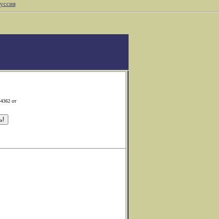
уссия
-4362 от