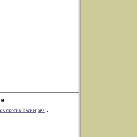
на
ов против Васнецова
".