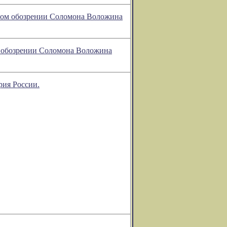
урном обозрении Соломона Воложина
м обозрении Соломона Воложина
рия России.