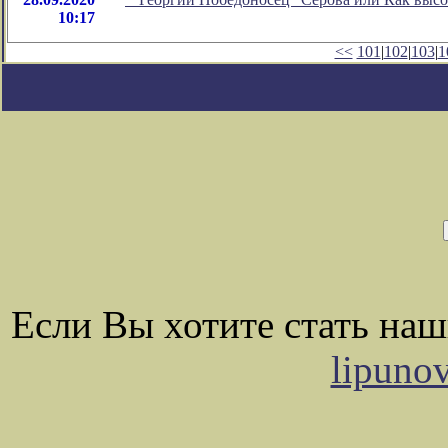
10:17
<<
101
|
102
|
103
|
1
Если Вы хотите стать на
lipuno