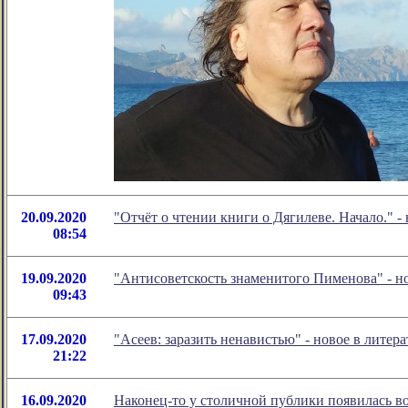
20.09.2020
"Отчёт о чтении книги о Дягилеве. Начало." 
08:54
19.09.2020
"Антисоветскость знаменитого Пименова" - 
09:43
17.09.2020
"Асеев: заразить ненавистью" - новое в лит
21:22
16.09.2020
Наконец-то у столичной публики появилась во