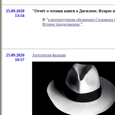
25.09.2020
"Отчёт о чтении книги о Дягилеве. Второе
13:54
В "
цлитературном обозрении Соломона
Второе продолжение.
".
25.09.2020
Антология фальши
10:57