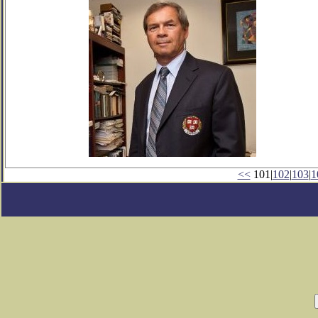
<<
101|
102
|
103
|
1