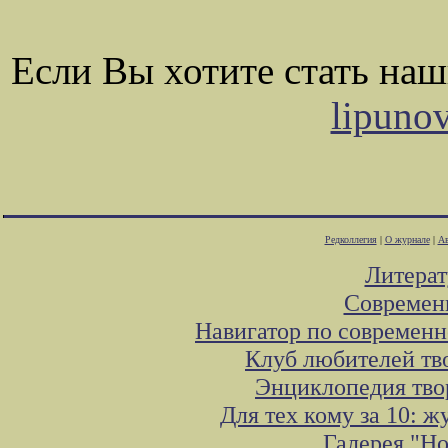
Если Вы хотите стать на
lipuno
Редколлегия
|
О журнале
|
Ав
Литера
Современ
Навигатор по современн
Клуб любителей тв
Энциклопедия тво
Для тех кому за 10: 
Галерея "Н