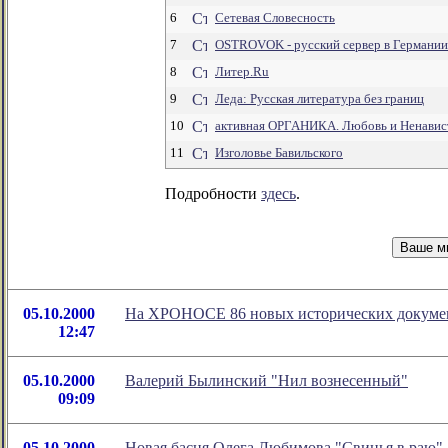
6
Сетевая Словесность
7
OSTROVOK - русский сервер в Германии
8
Литер.Ru
9
Леда: Русская литература без границ
10
активная ОРГАНИКА. Любовь и Ненавист
11
Изголовье Бавильского
Подробности
здесь
.
05.10.2000
На ХРОНОСЕ 86 новых исторических документ
12:47
05.10.2000
Валерий Былинский "Нил вознесенный"
09:09
05.10.2000
Новая басня Олега Любимова "Свинья в раю"