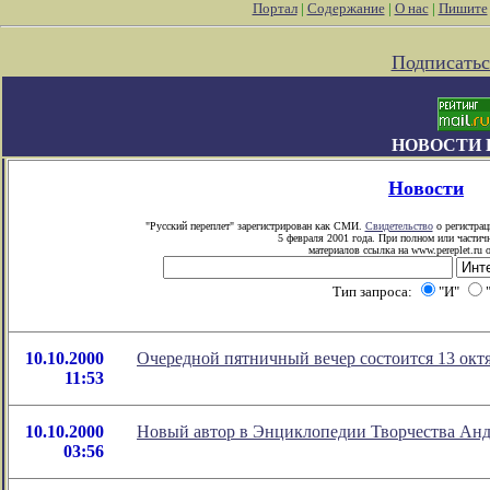
Портал
|
Содержание
|
О нас
|
Пишите
Подписатьс
НОВОСТИ 
Новости
"Русский переплет" зарегистрирован как СМИ.
Свидетельство
о регистрац
5 февраля 2001 года. При полном или частич
материалов ссылка на www.pereplet.ru 
Тип запроса:
"И"
10.10.2000
Очередной пятничный вечер состоится 13 окт
11:53
10.10.2000
Новый автор в Энциклопедии Творчества Анд
03:56