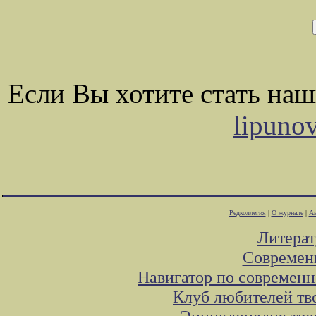
Если Вы хотите стать на
lipuno
Редколлегия
|
О журнале
|
Ав
Литера
Современ
Навигатор по современн
Клуб любителей тв