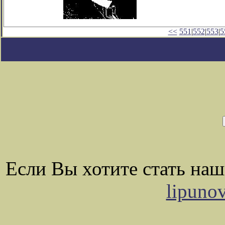
<<
551
|
552
|
553
|
5
Если Вы хотите стать на
lipuno