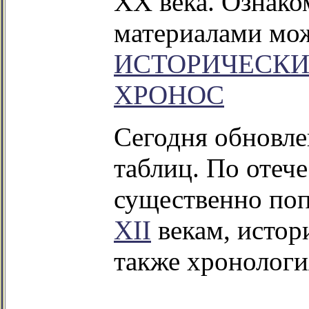
XX века. Ознако
материалами мо
ИСТОРИЧЕСКИ
ХРОНОС
Сегодня обновле
таблиц. По отеч
существенно по
XII
векам, исто
также хронолог