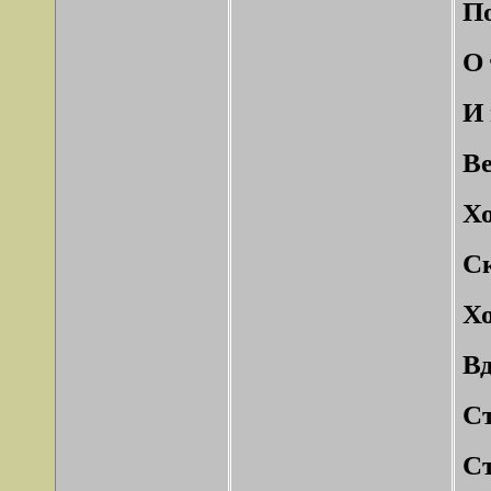
По
О 
И 
Ве
Хо
С
Хо
Вд
Ст
Ст