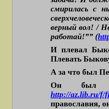
смирилась с н
сверхчеловечес
верный вол! / Н
работай!”” (
htt
И плевал Быко
Плевать Быкову
А за что был П
Он был п
http://az.lib.ru/
православия, 