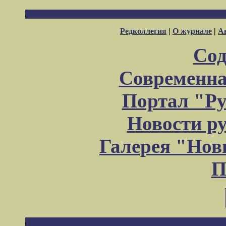
Редколлегия
|
О журнале
|
А
Сод
Современна
Портал "Ру
Новости р
Галерея "Но
П