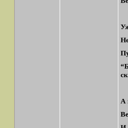
Ве
Уж
Не
Пу
“
ск
А 
Ве
И 