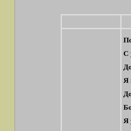
П
С 
До
Я 
Д
Бо
Я 