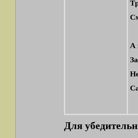
Тр
См
А 
За
Не
Са
Для убедительн