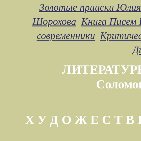
Золотые прииски Юлия
Шорохова
Книга Писем 
современники
Критичес
Д
ЛИТЕРАТУР
Соломо
Х У Д О Ж Е С Т 