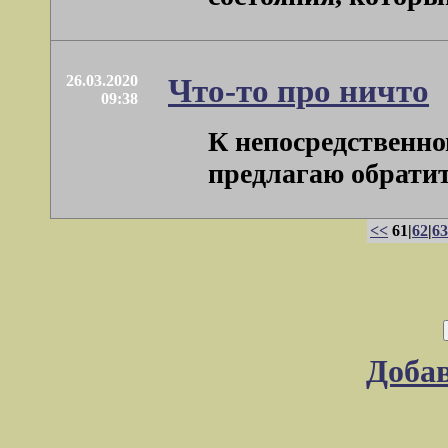
26.03.2020
Что-то про ничто
09:38
К непосредственно
предлагаю обратить
<<
61|
62
|
63
Доба