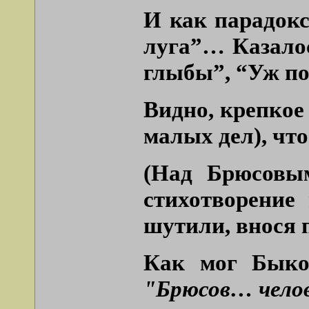
И как парадокс
луга”
… Казало
глыбы”, “Уж по
Видно, крепкое
малых дел), что
(Над Брюсовым
стихотворение
шутили, внося 
Как мог Быков
"Брюсов… челов