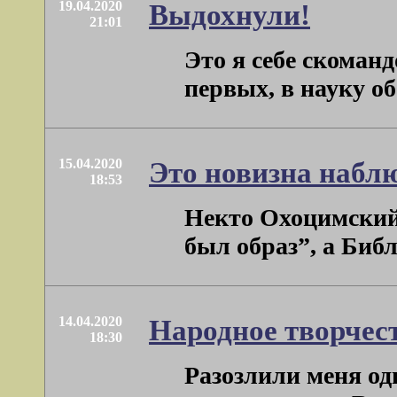
19.04.2020
Выдохнули!
21:01
Это я себе скоман
первых, в науку об 
15.04.2020
Это новизна набл
18:53
Некто Охоцимский 
был образ”, а Библи
14.04.2020
Народное творчес
18:30
Разозлили меня о