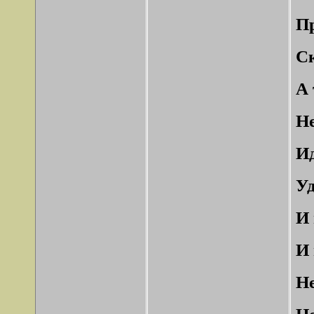
Пр
С
А 
Не
Ид
Уд
И 
И 
Не