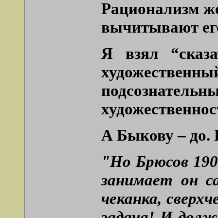
Рационализм же
вычитывают его 
Я взял “сказа
художественн
подсознатель
художественност
А Быкову – до.
"Но Брюсов 1903
занимает он са
чеканка, сверх
задача! И долже