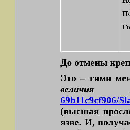
Не
По
Го
До отмены креп
Это – гимн ме
величия 
69b11c9cf906/Sla
(высшая просл
язве. И, получ