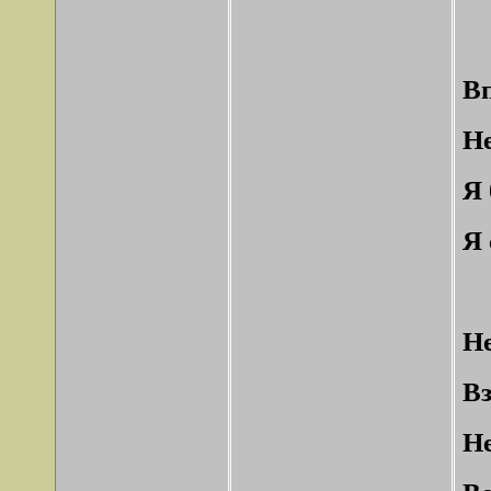
Вп
Не
Я 
Я 
Не
Вз
Не