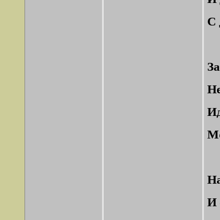
С 
За
Не
Ид
Мо
На
И 