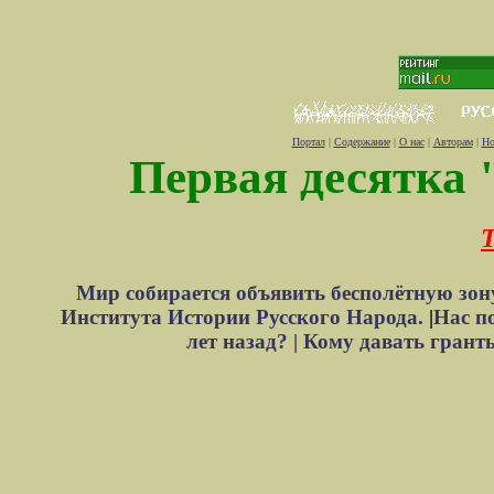
Портал
|
Содержание
|
О нас
|
Авторам
|
Но
Первая десятка 
Т
Мир собирается объявить бесполётную зон
Института Истории Русского Народа.
|
Нас п
лет назад? |
Кому давать грант