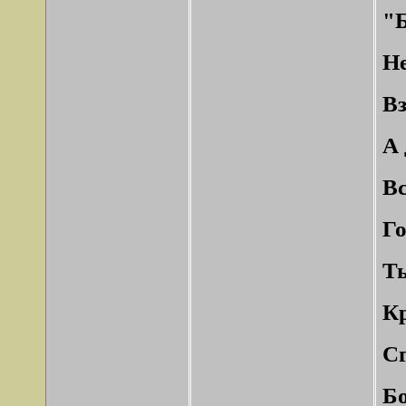
"Б
Не
Вз
А 
Вс
Го
Ты
Кр
Сг
Бо