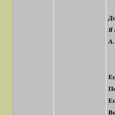
До
Я 
А.
Ещ
По
Ещ
Во