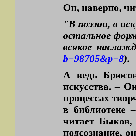
Он, наверно, ч
"В поэзии, в и
остальное форм
всякое наслаж
b=98705&p=8
).
А ведь Брюсов
искусства. – О
процессах твор
в библиотеке –
читает Быков, 
подсознание, о