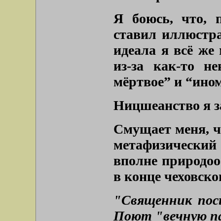
Я боюсь, что, 
ставил иллюстра
идеала я всё же
из-за как-то н
мёртвое” и “ино
Ницшеанство я з
Смущает меня, ч
метафизический и
вполне природоо
в конце чеховско
"Священник посы
Поют "вечную п