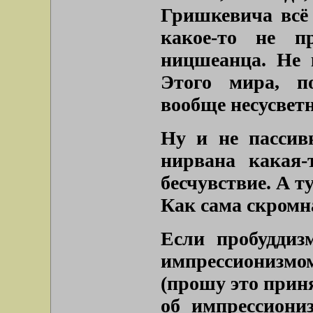
Гришкевича всё 
какое-то не п
ницшеанца. Не 
Этого мира, п
вообще несусвет
Ну и не пассив
нирвана какая-
бесчувствие. А т
Как сама скромн
Если пробуддиз
импрессионизмо
(прошу это приня
об импрессиони