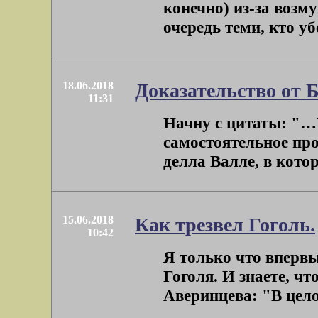
конечно) из-за возм
очередь теми, кто уб
18.06.2018
Доказательство от 
11:31
Начну с цитаты: "…
самостоятельное пр
делла Валле, в котор
15.06.2018
Как трезвел Гоголь.
10:42
Я только что вперв
Гоголя. И знаете, чт
Аверинцева: "В цело