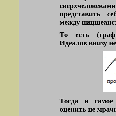
сверхчеловекам
представить с
между ницшеанст
То есть (граф
Идеалов внизу не
Тогда и самое
оценить не мра