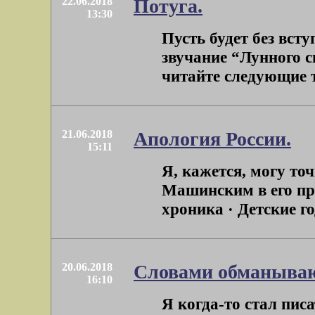
22.06.2018
Потуга.
13:30
Пусть будет без вст
звучание “Лунного с
читайте следующие т
21.06.2018
Апология России.
15:11
Я, кажется, могу то
Машинским в его пр
хроника · Детские го
20.06.2018
Словами обманыва
16:10
Я когда-то стал пис