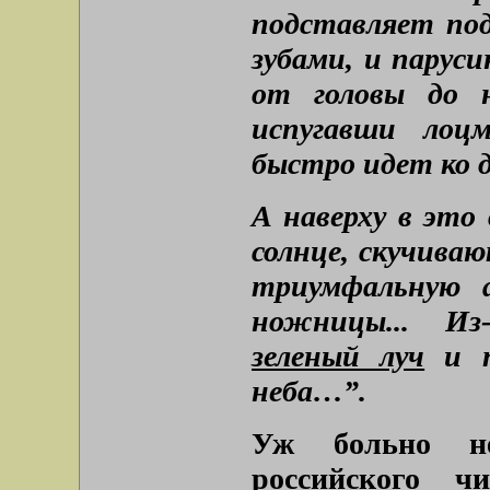
подставляет под
зубами, и паруси
от головы до н
испугавши лоцм
быстро идет ко д
А наверху в это 
солнце, скучиваю
триумфальную а
ножницы... И
зеленый луч
и п
неба…”.
Уж больно н
российского ч