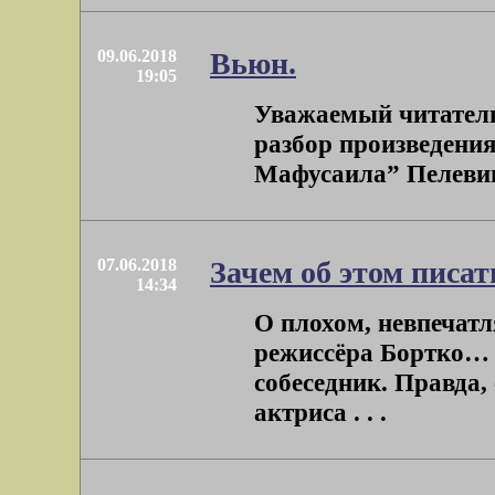
09.06.2018
Вьюн.
19:05
Уважаемый читатель
разбор произведени
Мафусаила” Пелевина)
07.06.2018
Зачем об этом писат
14:34
О плохом, невпечат
режиссёра Бортко… 
собеседник. Правда,
актриса . . .