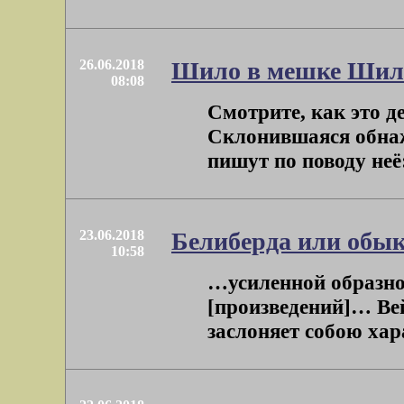
26.06.2018
Шило в мешке Шиле
08:08
Смотрите, как это д
Склонившаяся обнаж
пишут по поводу неё
23.06.2018
Белиберда или обык
10:58
…усиленной образно
[произведений]… Ве
заслоняет собою хар