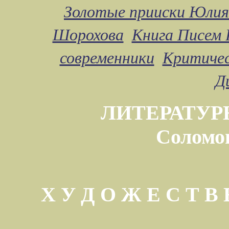
Золотые прииски Юлия
Шорохова
Книга Писем 
современники
Критичес
Д
ЛИТЕРАТУР
Соломо
Х У Д О Ж Е С Т 