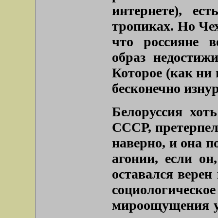
интернете), ес
тропиках. Но Чех
что россияне в
образ недостиж
Которое (как ни 
бесконечно изну
Белоруссия хот
СССР, претерпел
наверно, и она п
агонии, если он
оставался верен
социологическо
мироощущения у