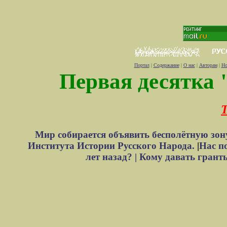
Портал
|
Содержание
|
О нас
|
Авторам
|
Но
Первая десятка 
Т
Мир собирается объявить бесполётную зон
Института Истории Русского Народа.
|
Нас п
лет назад? |
Кому давать грант