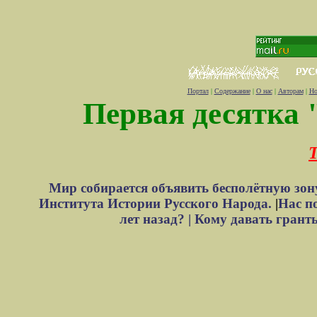
Портал
|
Содержание
|
О нас
|
Авторам
|
Но
Первая десятка 
Т
Мир собирается объявить бесполётную зон
Института Истории Русского Народа.
|
Нас п
лет назад? |
Кому давать грант