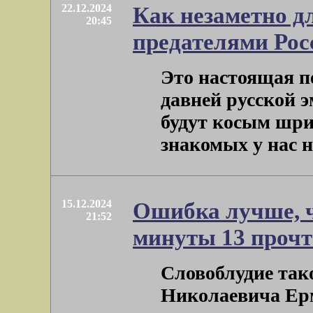
22.12.2024
Как незаметно дл
20:45
предателями Рос
Это настоящая пе
давней русской 
будут косым шр
знакомых у нас не
15.12.2024
Ошибка лучше, 
21:52
минуты 13 прочт
Словоблудие та
Николаевича Ерм