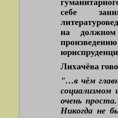
гуманитарног
себе зани
литературове
на должном
произведени
юриспруденци
Лихачёва гово
"…в чём глав
социализмом 
очень проста
Никогда не б