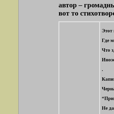
автор – громадн
вот то стихотвор
Этот 
Где м
Что з
Иноз
.
Капи
Черн
“При
Не да