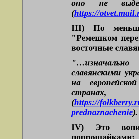
оно не выдел
(
https://otvet.mai
III) По меньш
"Ремешком пере
восточные славя
"…изначально
славянскими ук
на европейско
странах, 
(
https://folkberry.
prednaznachenie
).
IV) Это воп
попрошайками