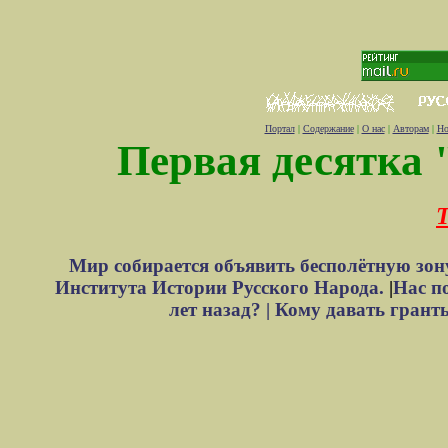
Портал
|
Содержание
|
О нас
|
Авторам
|
Но
Первая десятка 
Т
Мир собирается объявить бесполётную зон
Института Истории Русского Народа.
|
Нас п
лет назад? |
Кому давать грант