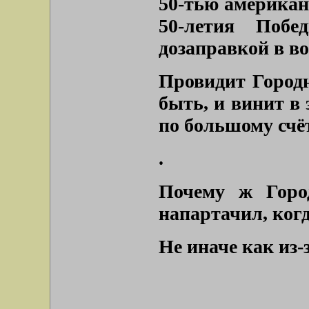
50-тью американ
50-летия Побе
дозаправкой в во
Провидит Город
быть, и винит в
по большому счёт
.
Почему ж Горо
напартачил, ког
Не иначе как из-