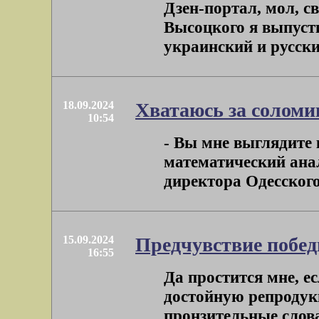
Дзен-портал, мол, с
Высоцкого я выпусти
украинский и русский
18.09.2024
Хватаюсь за соломи
10:54
- Вы мне выглядите
математический анал
директора Одесского 
15.09.2024
Предчувствие побе
16:55
Да простится мне, е
достойную репродук
пронзительные слова