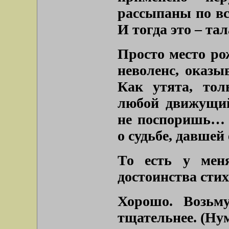
рассыпаны по вс
И тогда это – та
Просто место ро
неволенс, оказы
Как утята, тол
любой движущий
не поспоришь… 
о судьбе, давшей
То есть у мен
достоинства сти
Хорошо. Возьм
тщательнее. (Ну