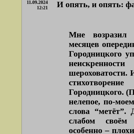
11.09.2024
И опять, и опять: 
12:21
Мне возразил 
месяцев опереди
Городницкого уп
неискреннос
шероховатости. И
стихотворени
Городницкого. (П
нелепое, по-мое
слова “метёт”.
слабом своём 
особенно – плохи