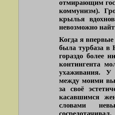
отмирающим госу
коммунизм). Гр
крылья вдохнов
невозможно найт
Когда я впервые
была турбаза в 
гораздо более н
контингента мо
ухаживания. У
между моими вы
за своё эстетич
касавшимся же
словами нев
сосредотачивал.