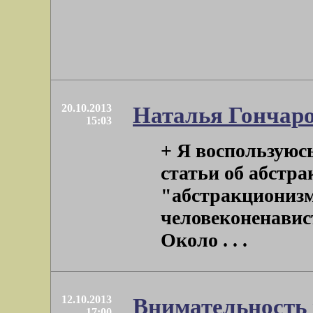
20.10.2013
Наталья Гончаров
15:03
+ Я воспользуюсь
статьи об абстра
"абстракционизм
человеконенавис
Около . . .
12.10.2013
Внимательность 
17:00