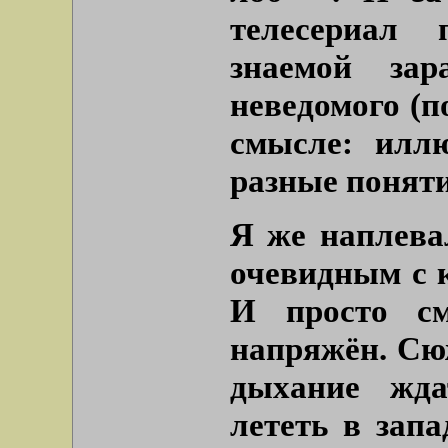
телесериал 
знаемой зар
неведомого (п
смысле: илл
разные поняти
Я же наплева
очевидным с 
И просто с
напряжён. Сю
дыхание жда
лететь в зап