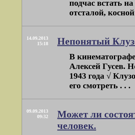
подчас встать н
отсталой, косной 
14.09.2013
Непонятый Клуз
15:18
В кинематографе 
Алексей Гусев. Н
1943 года √ Клуз
его смотреть . . .
09.09.2013
Может ли состоя
09:32
человек.