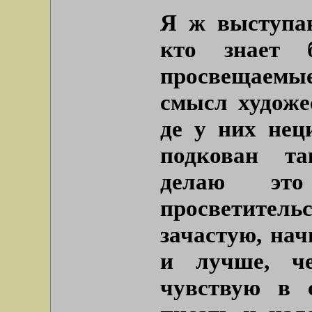
Я ж выступаю
кто знает 
просвещаем
смысл художе
де у них нец
подкован та
делаю эт
просветите
зачастую, нач
и лучше, ч
чувствую в с