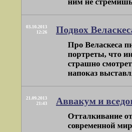
ним не стремишься
03.10.2013
Подвох Веласкес
12:26
Про Веласкеса пи
портреты, что 
страшно смотрет
напоказ выставлял
21.09.2013
Аввакум и вседо
21:43
Отталкивание от
современной мир