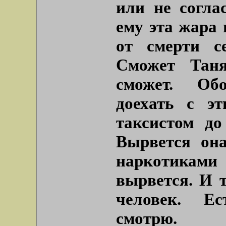
или не согла
ему эта жара 
от смерти с
Сможет Тан
сможет. Об
доехать с э
таксистом до
Вырвется он
наркотиками 
вырвется. И т
человек. Ес
смотрю.