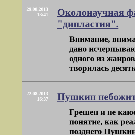
29.08.2013
Околонаучная фа
13:41
"дипластия".
Внимание, внима
дано исчерпываю
одного из жанро
творилась десятки
22.08.2013
Пушкин небожит
16:37
Грешен и не каюс
понятие, как ре
позднего Пушки