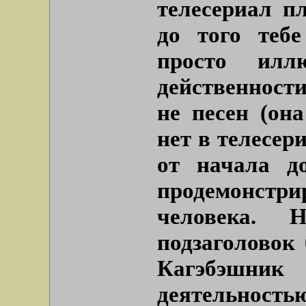
телесериал п
до того теб
просто илл
действенност
не песен (она
нет в телесер
от начала д
продемонстр
человека. 
подзаголовок
Кагэбэшн
деятельность