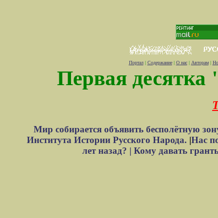
Портал
|
Содержание
|
О нас
|
Авторам
|
Но
Первая десятка 
Т
Мир собирается объявить бесполётную зон
Института Истории Русского Народа.
|
Нас п
лет назад? |
Кому давать грант