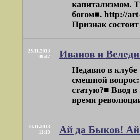
капитализмом. То
богом■. http://ar
Признак состоит в
25.11.2013
Иванов и Велед
08:47
Недавно в клубе
смешной вопрос:
статую?■ Ввод в
время революции .
10.11.2013
Ай да Быков! Ай
11:13