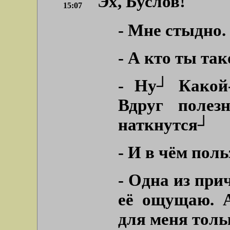
Эх, Буслов!
15:07
- Мне стыдно.
- А кто ты та
- Ну┘ Какой-
Вдруг полез
наткнутся┘
- И в чём поль
- Одна из при
её ощущаю. А
для меня толь