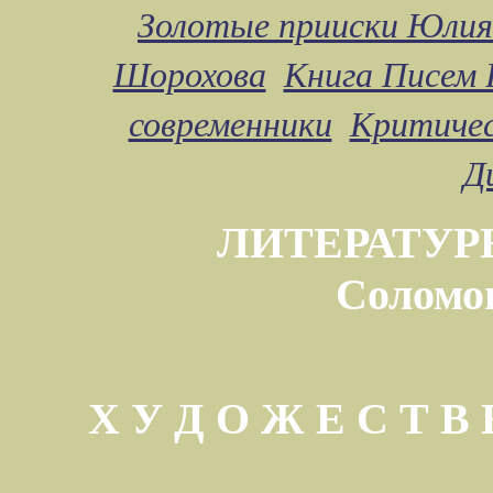
Золотые прииски Юлия
Шорохова
Книга Писем 
современники
Критичес
Д
ЛИТЕРАТУР
Соломо
Х У Д О Ж Е С Т 