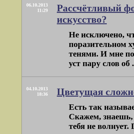
06.10.2013
Рассчётливый фо
11:29
искусство?
Не исключено, чт
поразительном х
тенями. И мне п
уст пару слов об . 
04.10.2013
Цветущая сложн
18:36
Есть так называ
Скажем, знаешь,
тебя не волнует. 