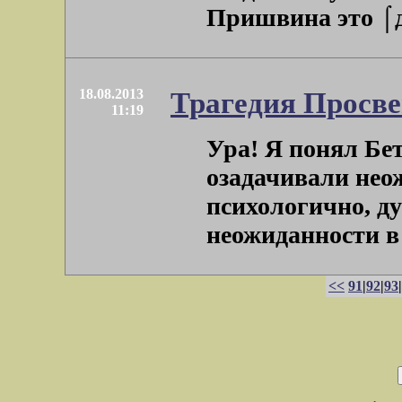
Пришвина это ⌠де
18.08.2013
Трагедия Просве
11:19
Ура! Я понял Бе
озадачивали нео
психологично, ду
неожиданности в 
<<
91
|
92
|
93
|