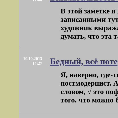
В этой заметке 
записанными тут
художник выража
думать, что эта т
10.10.2013
Бедный, всё пот
14:27
Я, наверно, где-
постмодернист. А
словом, √ это по
того, что можно бы