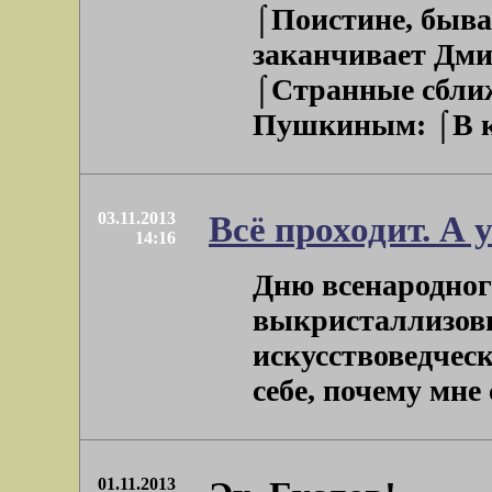
⌠Поистине, быва
заканчивает Дм
⌠Странные сближ
Пушкиным: ⌠В кон
03.11.2013
Всё проходит. А 
14:16
Дню всенародног
выкристаллизов
искусствоведческ
себе, почему мне с
01.11.2013