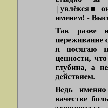
⌠увлёкся■ ок
именем! - Выс
Так разве н
переживание с
я посягаю н
ценности, чт
глубина, а н
действием.
Ведь именно
качестве бол
телесериала