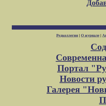
Доба
Редколлегия
|
О журнале
|
А
Сод
Современна
Портал "Ру
Новости р
Галерея "Но
П