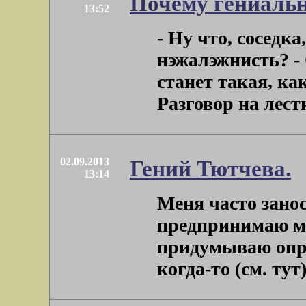
Почему гениальн
13:52
- Ну что, соседка
нэжалэжнисть? -
станет такая, ка
Разговор на лест
02.09.2013
Гений Тютчева.
13:14
Меня часто занос
предпринимаю м
придумываю опр
когда-то (см. тут)