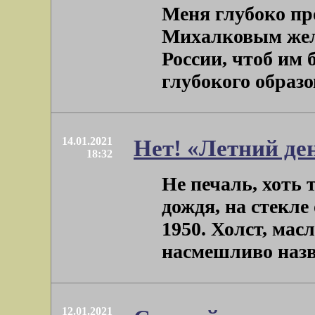
Меня глубоко пр
Михалковым жел
России, чтоб им
глубокого образов
14.01.2021
Нет! «Летний де
18:32
Не печаль, хоть 
дождя, на стекле
1950. Холст, мас
насмешливо назва
12.01.2021