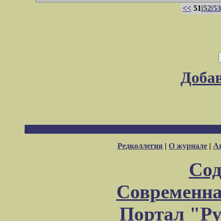
<<
51|
52
|
53
Доба
Редколлегия
|
О журнале
|
А
Сод
Современна
Портал "Ру