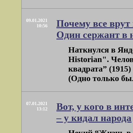
09.01.2021
Почему все врут
10:56
Один сержант в н
Наткнулся в Янде
Historian". Чело
квадрата” (1915)
(Одно только было
07.01.2021
Вот, у кого в ин
13:12
– у кидал народа
Некий “Жизнь в 