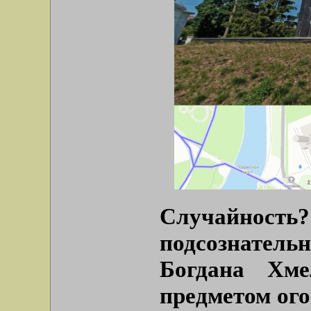
Случайност
подсознатель
Богдана Хм
предметом ого