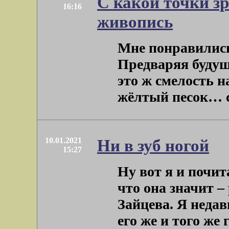
С какой точки з
16:16
живопись
Мне понравились
Предваряя будуще
это ж смелость н
жёлтый песок… си
10.01.2021
Ни в зуб ногой
15:27
Ну вот я и почи
что она значит –
Зайцева. Я недав
его же и того же го