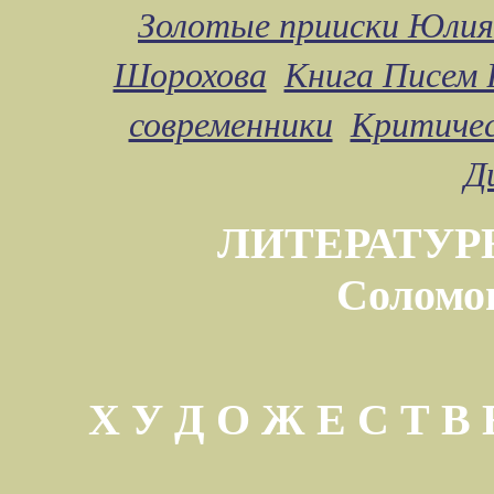
Золотые прииски Юлия
Шорохова
Книга Писем 
современники
Критичес
Д
ЛИТЕРАТУР
Соломо
Х У Д О Ж Е С Т 