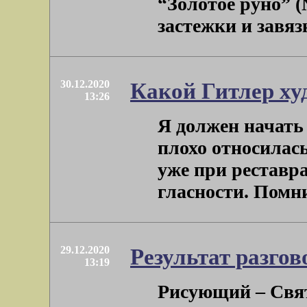
“Золотое руно” (№
застежки и завязк
30.12.2020
Какой Гитлер х
13:26
Я должен начать
плохо относилас
уже при реставра
гласности. Помнитс
29.12.2020
Результат разго
13:19
Рисующий – Свят