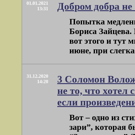
01.01.2021
Добром добра не 
13:31
Попытка медленн
Бориса Зайцева. 
вот этого и тут 
июне, при слегка .
31.12.2020
3 Соломон Волож
14:20
не то, что хотел 
если произведен
Вот – одно из с
зари”, которая 