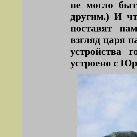
не могло быт
другим.) И ч
поставят па
взгляд царя н
устройства г
устроено с Ю