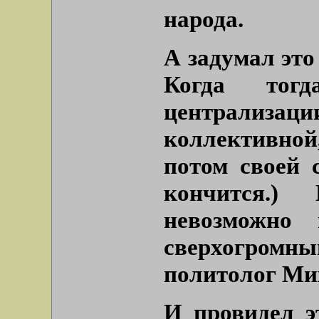
народа.
А задумал эт
Когда тогд
централизац
коллективно
потом своей 
кончится.)
невозможно
сверхогром
политолог Ми
И провидел э