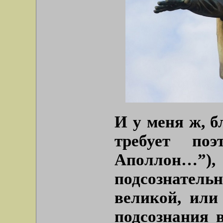
И у меня ж, 
требует по
Аполлон…
подсознатель
великой, или
подсознания в