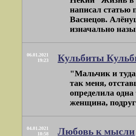
написал статью 
Васнецов. Алёнуш
изначально называ
06.01.2021
Кульбиты Кульб
19:23
"Мальчик и туда, 
так меня, отста
определила одна 
женщина, подруга 
04.01.2021
Любовь к мысли
18:58