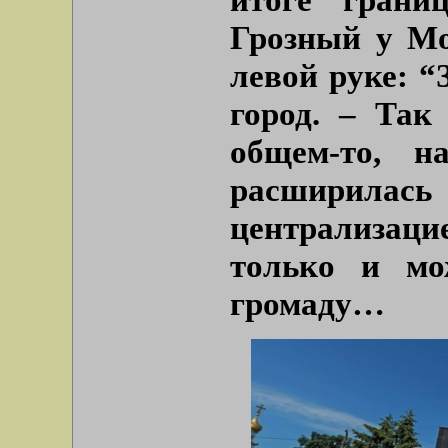
Грозный у Мо
левой руке: “
город. – Так
общем-то, н
расширилась
централизац
только и мо
громаду…