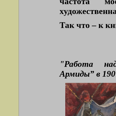
частота м
художественна
Так что – к кн
"Работа на
Армиды” в 1907