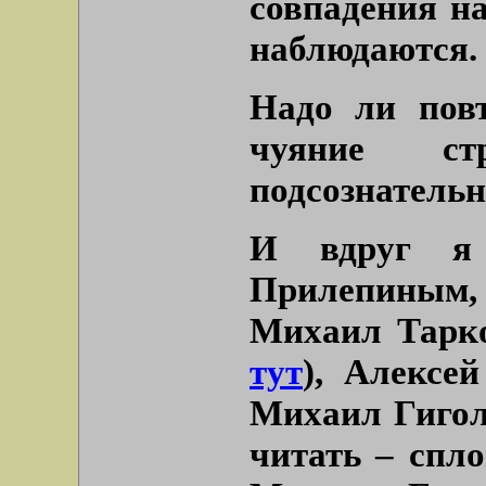
совпадения н
наблюдаются.
Надо ли повт
чуяние ст
подсознательн
И вдруг я 
Прилепиным, 
Михаил Тарко
тут
), Алексе
Михаил Гигол
читать – спл