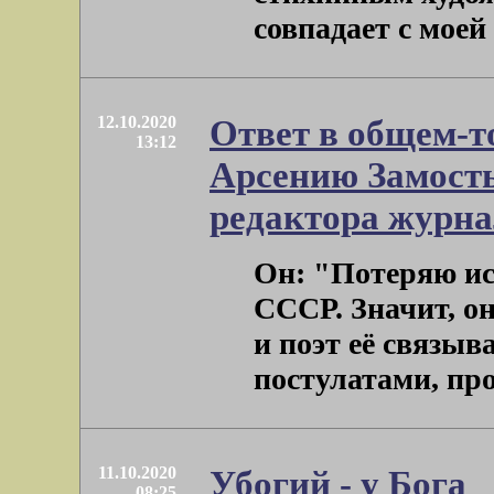
совпадает с моей .
12.10.2020
Ответ в общем-
13:12
Арсению Замость
редактора журн
Он: "Потеряю ис
СССР. Значит, он
и поэт её связыв
постулатами, про
11.10.2020
Убогий - у Бога
08:25