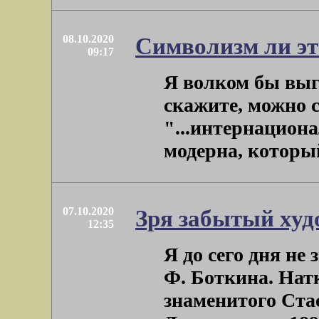
08.10.2020
Символизм ли эт
09:17
Я волком бы выгр
скажите, можно 
"...интернацион
модерна, который
07.10.2020
Зря забытый ху
12:35
Я до сего дня не
Ф. Боткина. Натк
знаменитого Ста