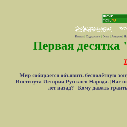
Портал
|
Содержание
|
О нас
|
Авторам
|
Но
Первая десятка 
Т
Мир собирается объявить бесполётную зон
Института Истории Русского Народа.
|
Нас п
лет назад? |
Кому давать грант