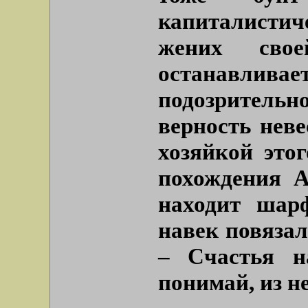
капиталисти
жених сво
останавлив
подозрительно
верность нев
хозяйкой этог
похождения А
находит шар
навек повязал
– Счастья н
понимай, из н