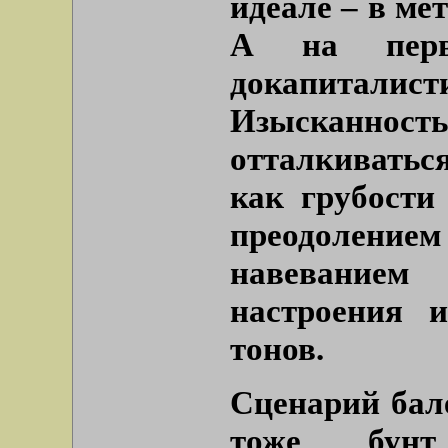
идеале – в ме
А на пер
докапитали
Изысканность
отталкиватьс
как грубости 
преодолением 
навевание
настроения и
тонов.
Сценарий бал
тоже бунт