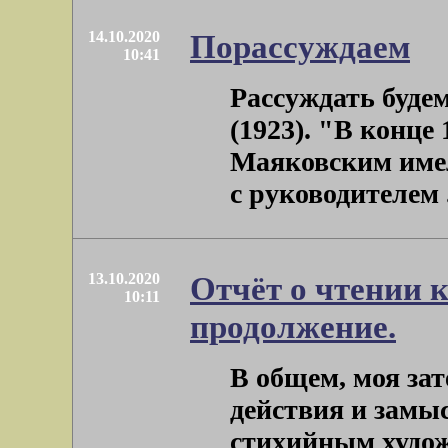
14.10.2020
Порассуждаем
10:41
Рассуждать буде
(1923). "В конце
Маяковским име
с руководителем . 
13.10.2020
Отчёт о чтении 
10:11
продолжение.
В общем, моя зат
действия и замы
стихийным худо