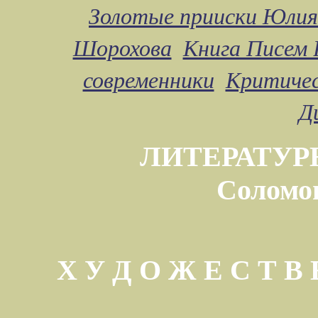
Золотые прииски Юлия
Шорохова
Книга Писем 
современники
Критичес
Д
ЛИТЕРАТУР
Соломо
Х У Д О Ж Е С Т 