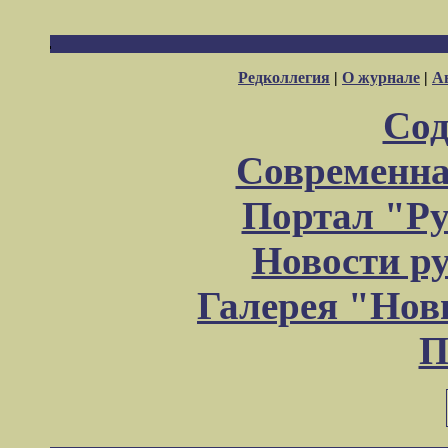
Редколлегия
|
О журнале
|
А
Сод
Современна
Портал "Ру
Новости р
Галерея "Но
П