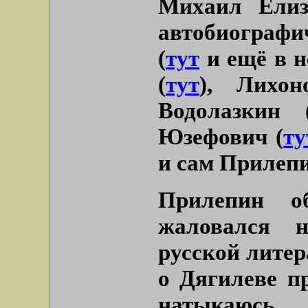
Михаил Ели
автобиограф
(
тут
и ещё в 
(
тут
), Лихон
Водолазкин
Юзефович (
ту
и сам Прилепи
Прилепин о
жаловался 
русской литер
о Дягилеве п
натыкаюс