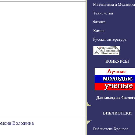
Математика и Механика
Технология
Физика
Химия
Русская литература
КОНКУРСЫ
Для молодых биолог
БИБЛИОТЕКИ
оломона Воложина
Библиотека Хроноса