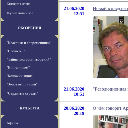
Книжная лавка
21.06.2020
Новый взгляд на 
Журнальный зал
12:51
ОБОЗРЕНИЯ
"Классики и современники"
"Слово о..."
"Тайная история творений"
"Книга писем"
"Кошачий ящик"
"Золотые прииски"
21.06.2020
"Революционная 
"Сердитые стрелы"
10:51
20.06.2020
О чём говорит А
КУЛЬТУРА
20:19
Афиша