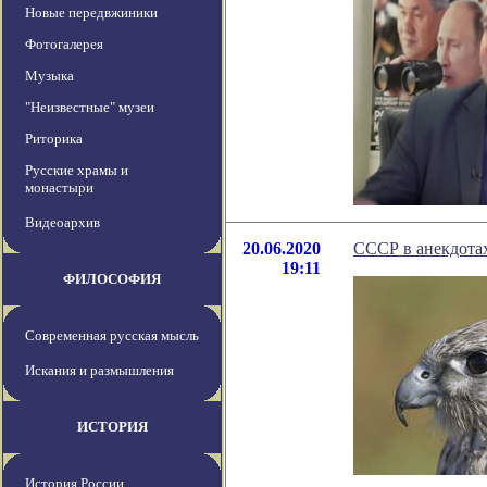
Новые передвжиники
Фотогалерея
Музыка
"Неизвестные" музеи
Риторика
Русские храмы и
монастыри
Видеоархив
20.06.2020
СССР в анекдота
19:11
ФИЛОСОФИЯ
Современная русская мысль
Искания и размышления
ИСТОРИЯ
История России