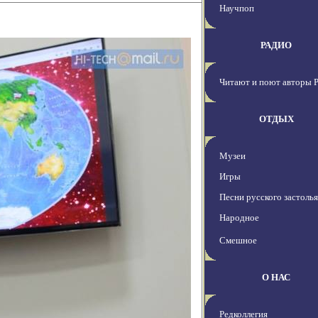
Научпоп
РАДИО
Читают и поют авторы 
ОТДЫХ
Музеи
Игры
Песни русского застолья
Народное
Смешное
О НАС
Редколлегия