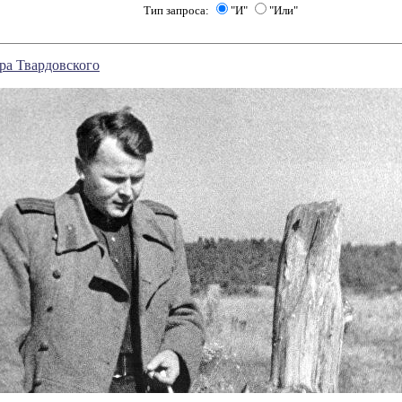
Тип запроса:
"И"
"Или"
ра Твардовского