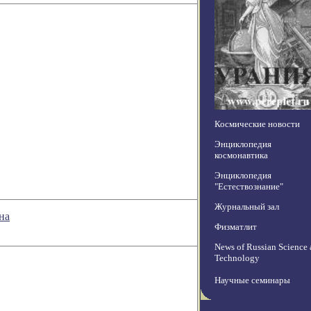
Космические новости
Энциклопедия
космонавтика
Энциклопедия
"Естествознание"
Журнальный зал
на
Физматлит
News of Russian Science
Technology
Научные семинары