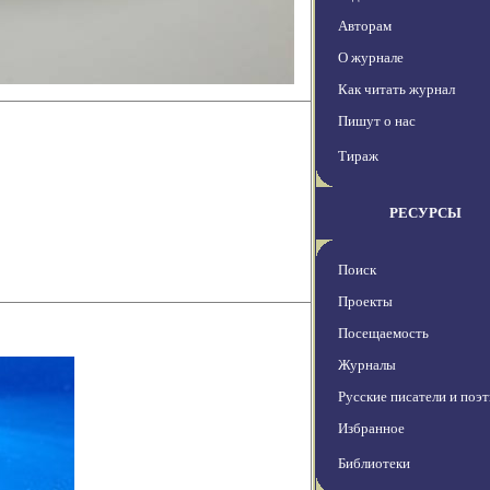
Авторам
О журнале
Как читать журнал
Пишут о нас
Тираж
РЕСУРСЫ
Поиск
Проекты
Посещаемость
Журналы
Русские писатели и поэ
Избранное
Библиотеки