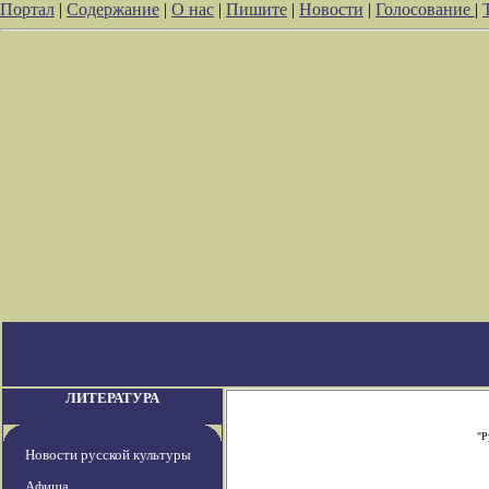
Портал
|
Содержание
|
О нас
|
Пишите
|
Новости
|
Голосование
|
ЛИТЕРАТУРА
"Р
Новости русской культуры
Афиша