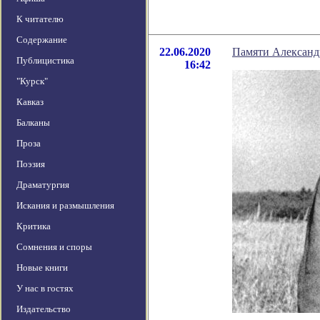
К читателю
Содержание
22.06.2020
Памяти Александ
Публицистика
16:42
"Курск"
Кавказ
Балканы
Проза
Поэзия
Драматургия
Искания и размышления
Критика
Сомнения и споры
Новые книги
У нас в гостях
Издательство