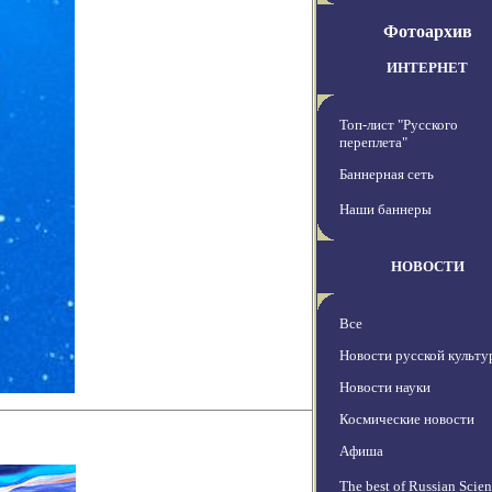
Фотоархив
ИНТЕРНЕТ
Топ-лист "Русского
переплета"
Баннерная сеть
Наши баннеры
НОВОСТИ
Все
Новости русской культ
Новости науки
Космические новости
Афиша
The best of Russian Scie