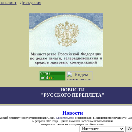
Топ-лист
|
Дискуссия
НОВОСТИ
"РУССКОГО ПЕРЕПЛЕТА"
Новости
усский переплет" зарегистрирован как СМИ.
Свидетельство
о регистрации в Министерстве печати РФ: Эл
5 февраля 2001 года. При полном или частичном использовании
материалов ссылка на www.pereplet.ru обязательна.