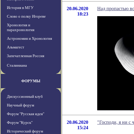
История в МГУ
20.06.2020
Над пропастью в
18:23
Слово о полку Игореве
Хронология и
парахронология
Астрономия и Хронология
Альмагест
Запечатленная Россия
Сталиниана
ФОРУМЫ
Дискуссионный клуб
Научный форум
Форум "Русская идея"
20.06.2020
"Господи, я ни с
Форум "Курск"
15:24
Исторический форум