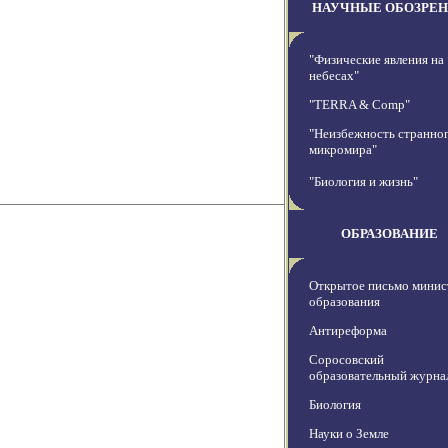
НАУЧНЫЕ ОБОЗРЕ
"Физические явления на
небесах"
"TERRA & Comp"
"Неизбежность странно
микромира"
"Биология и жизнь"
ОБРАЗОВАНИЕ
Открытое письмо минис
образования
Антиреформа
Соросовский
образовательный журна
Биология
Науки о Земле