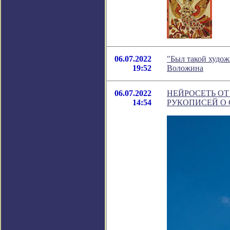
06.07.2022
"Был такой худож
19:52
Воложина
06.07.2022
НЕЙРОСЕТЬ ОТ
14:54
РУКОПИСЕЙ О