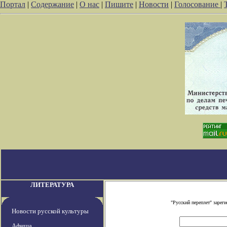
Портал
|
Содержание
|
О нас
|
Пишите
|
Новости
|
Голосование
|
ЛИТЕРАТУРА
"Русский переплет" заре
Новости русской культуры
Афиша