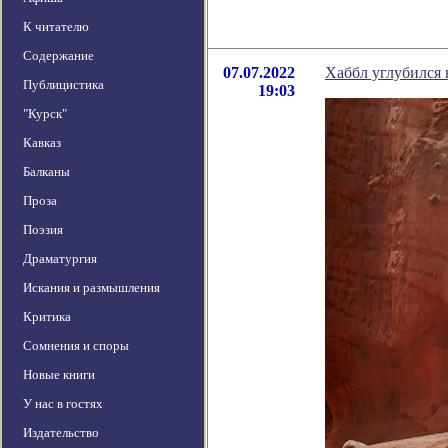
К читателю
Содержание
07.07.2022
Хаббл углубился
Публицистика
19:03
"Курск"
Кавказ
Балканы
Проза
Поэзия
Драматургия
Искания и размышления
Критика
Сомнения и споры
Новые книги
У нас в гостях
Издательство