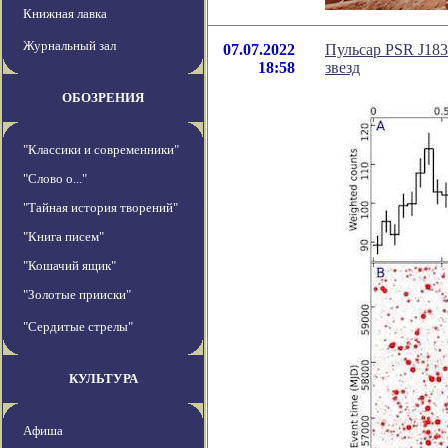
Книжная лавка
Журнальный зал
07.07.2022
Пульсар PSR J183
18:58
звезд
ОБОЗРЕНИЯ
"Классики и современники"
"Слово о..."
"Тайная история творений"
"Книга писем"
"Кошачий ящик"
"Золотые прииски"
"Сердитые стрелы"
КУЛЬТУРА
Афиша