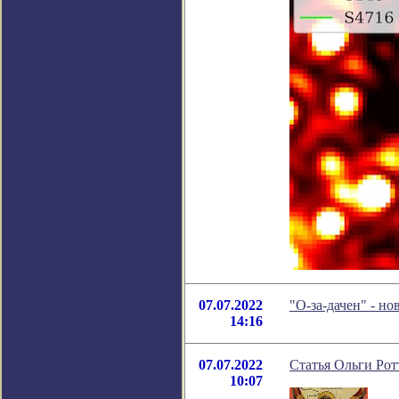
07.07.2022
"О-за-дачен" - н
14:16
07.07.2022
Статья Ольги Рот
10:07