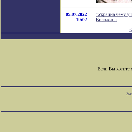
05.07.2022
"Украина чему уч
19:02
Воложина
<
Если Вы хотите
Редк