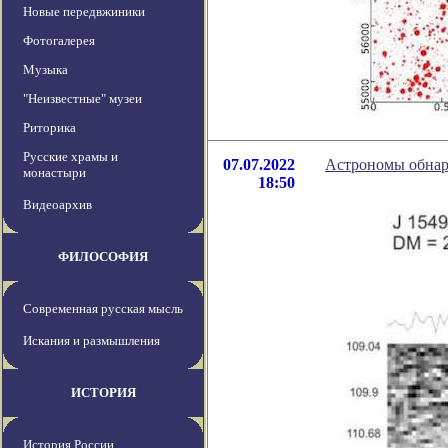
Новые передвжиники
Фотогалерея
Музыка
"Неизвестные" музеи
Риторика
Русские храмы и
07.07.2022
Астрономы обнар
монастыри
18:50
Видеоархив
ФИЛОСОФИЯ
Современная русская мысль
Искания и размышления
ИСТОРИЯ
История России