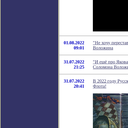
01.08.2022
"Не хочу переста
09:01
Воложина
31.07.2022
"И ещё про Якова
21:25
Соломона Волож
31.07.2022
В 2022 году Русс
20:41
Флота!