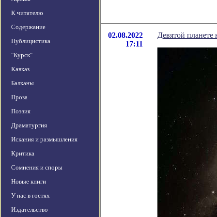
К читателю
Содержание
02.08.2022
Девятой планете 
Публицистика
17:11
"Курск"
Кавказ
Балканы
Проза
Поэзия
Драматургия
Искания и размышления
Критика
Сомнения и споры
Новые книги
У нас в гостях
Издательство