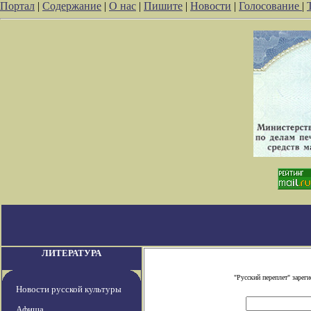
Портал
|
Содержание
|
О нас
|
Пишите
|
Новости
|
Голосование
|
ЛИТЕРАТУРА
"Русский переплет" заре
Новости русской культуры
Афиша