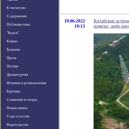
К читателю
Содержание
19.06.2022
Китайские астро
Публицистика
19:13
помехи, либо ино
"Курск"
Кавказ
Балканы
Проза
Поэзия
Драматургия
Искания и размышления
Критика
Сомнения и споры
Новые книги
У нас в гостях
Издательство