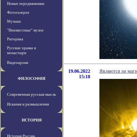
Новые передвжиники
Фотогалерея
Музыка
"Неизвестные" музеи
Риторика
Русские храмы и
монастыри
Видеоархив
19.06.2022
Являются ли маг
15:18
ФИЛОСОФИЯ
Современная русская мысль
Искания и размышления
ИСТОРИЯ
История России