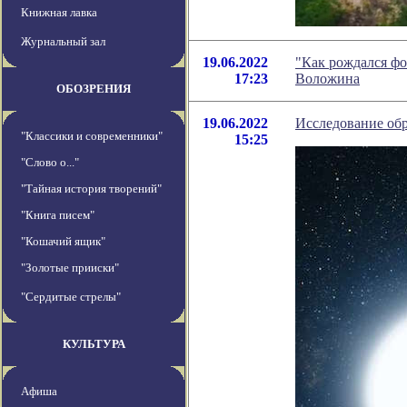
Книжная лавка
Журнальный зал
19.06.2022
"Как рождался фо
17:23
Воложина
ОБОЗРЕНИЯ
19.06.2022
Исследование об
"Классики и современники"
15:25
"Слово о..."
"Тайная история творений"
"Книга писем"
"Кошачий ящик"
"Золотые прииски"
"Сердитые стрелы"
КУЛЬТУРА
Афиша