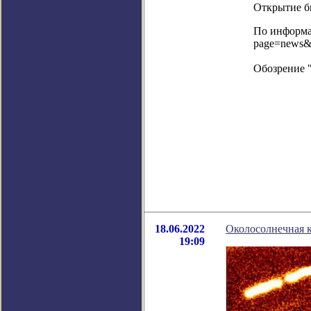
Открытие бы
По информац
page=news&
Обозрение 
18.06.2022
Околосолнечная к
19:09