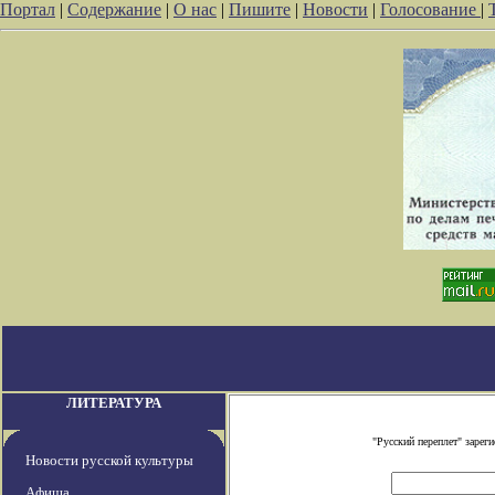
Портал
|
Содержание
|
О нас
|
Пишите
|
Новости
|
Голосование
|
ЛИТЕРАТУРА
"Русский переплет" заре
Новости русской культуры
Афиша