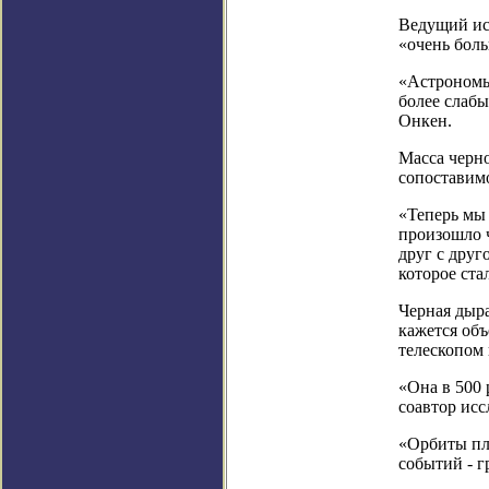
Ведущий ис
«очень боль
«Астрономы
более слабы
Онкен.
Масса черн
сопоставимо
«Теперь мы 
произошло ч
друг с друг
которое ста
Черная дыра
кажется объ
телескопом 
«Она в 500 
соавтор ис
«Орбиты пл
событий - г