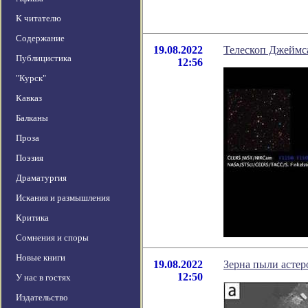
К читателю
Содержание
19.08.2022
Телескоп Джеймса
Публицистика
12:56
"Курск"
Кавказ
Балканы
Проза
Поэзия
Драматургия
Искания и размышления
Критика
Сомнения и споры
Новые книги
19.08.2022
Зерна пыли асте
12:50
У нас в гостях
Издательство