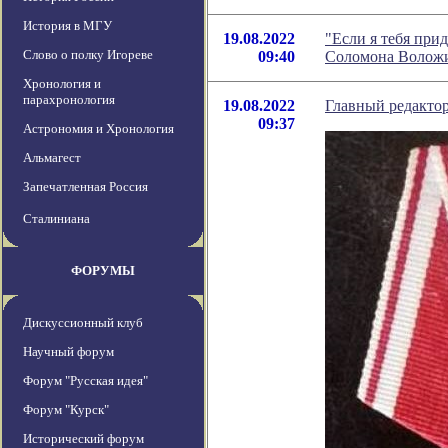
История в МГУ
19.08.2022
"Если я тебя прид
Слово о полку Игореве
09:40
Соломона Волож
Хронология и
парахронология
19.08.2022
Главный редактор
09:37
Астрономия и Хронология
Альмагест
Запечатленная Россия
Сталиниана
ФОРУМЫ
Дискуссионный клуб
Научный форум
Форум "Русская идея"
Форум "Курск"
Исторический форум