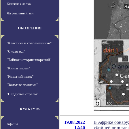
Книжная лавка
Журнальный зал
ОБОЗРЕНИЯ
"Классики и современники"
"Слово о..."
"Тайная история творений"
"Книга писем"
"Кошачий ящик"
"Золотые прииски"
"Сердитые стрелы"
КУЛЬТУРА
19.08.2022
В Африке обнаруж
Афиша
12:46
убийцей динозав