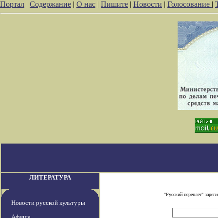
Портал
|
Содержание
|
О нас
|
Пишите
|
Новости
|
Голосование
|
ЛИТЕРАТУРА
"Русский переплет" заре
Новости русской культуры
Афиша