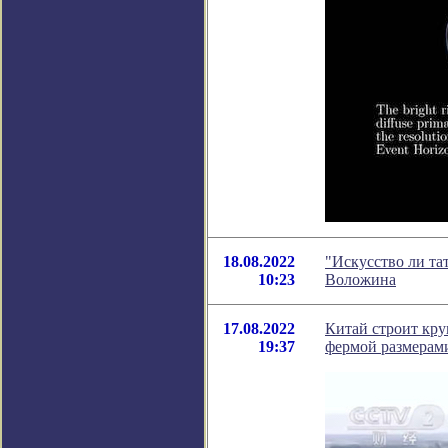
18.08.2022
"Искусство ли та
10:23
Воложина
17.08.2022
Китай строит кру
19:37
фермой размерам