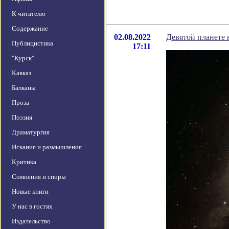
К читателю
Содержание
02.08.2022
Девятой планете 
Публицистика
17:11
"Курск"
Кавказ
Балканы
Проза
Поэзия
Драматургия
Искания и размышления
Критика
Сомнения и споры
Новые книги
У нас в гостях
Издательство