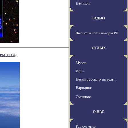
Научпоп
РАДИО
Читают и поют авторы РП
ОТДЫХ
ем за год
Музеи
Игры
Песни русского застолья
Народное
Смешное
О НАС
Редколлегия