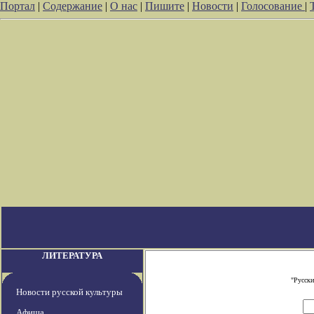
Портал
|
Содержание
|
О нас
|
Пишите
|
Новости
|
Голосование
|
ЛИТЕРАТУРА
"Русски
Новости русской культуры
Афиша