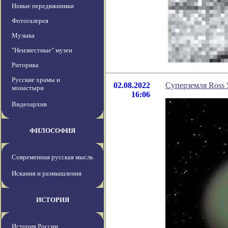
Новые передвжиники
Фотогалерея
Музыка
"Неизвестные" музеи
Риторика
Русские храмы и
02.08.2022
Суперземля Ross 
монастыри
16:06
Видеоархив
ФИЛОСОФИЯ
Современная русская мысль
Искания и размышления
ИСТОРИЯ
История России