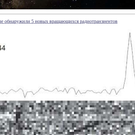
ые обнаружили 5 новых вращающихся радиотранзиентов