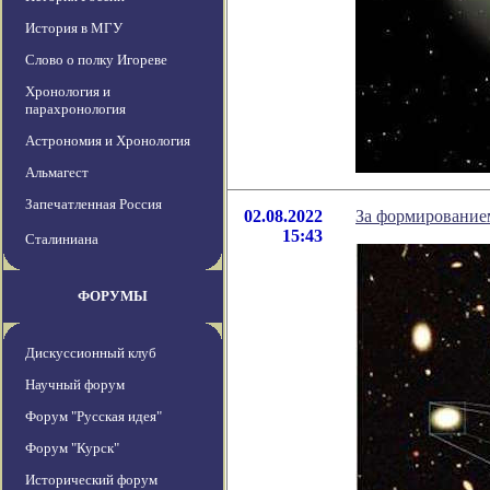
История в МГУ
Слово о полку Игореве
Хронология и
парахронология
Астрономия и Хронология
Альмагест
Запечатленная Россия
02.08.2022
За формированием
15:43
Сталиниана
ФОРУМЫ
Дискуссионный клуб
Научный форум
Форум "Русская идея"
Форум "Курск"
Исторический форум