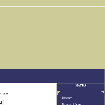
НАУКА
-4362 от
Новости
Научный форум