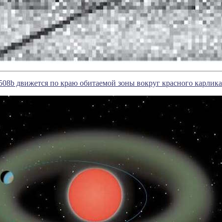
508b движется по краю обитаемой зоны вокруг красного карлика