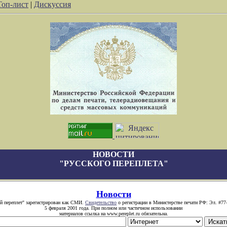
Топ-лист
|
Дискуссия
НОВОСТИ
"РУССКОГО ПЕРЕПЛЕТА"
Новости
й переплет" зарегистрирован как СМИ.
Свидетельство
о регистрации в Министерстве печати РФ: Эл. #77
5 февраля 2001 года. При полном или частичном использовании
материалов ссылка на www.pereplet.ru обязательна.