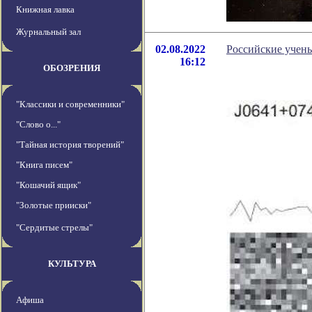
Книжная лавка
Журнальный зал
02.08.2022
Российские учен
16:12
ОБОЗРЕНИЯ
"Классики и современники"
"Слово о..."
"Тайная история творений"
"Книга писем"
"Кошачий ящик"
"Золотые прииски"
"Сердитые стрелы"
КУЛЬТУРА
Афиша