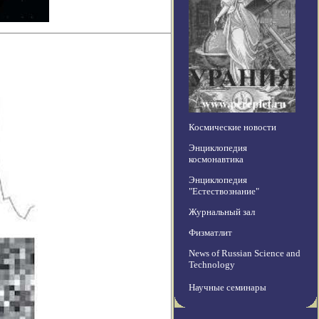
Космические новости
Энциклопедия
космонавтика
Энциклопедия
"Естествознание"
Журнальный зал
Физматлит
News of Russian Science and
Technology
Научные семинары