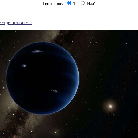
Тип запроса:
"И"
"Или"
негде прятаться